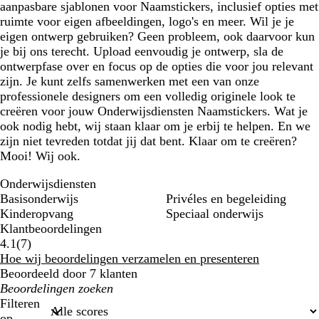
aanpasbare sjablonen voor Naamstickers, inclusief opties met
ruimte voor eigen afbeeldingen, logo's en meer. Wil je je
eigen ontwerp gebruiken? Geen probleem, ook daarvoor kun
je bij ons terecht. Upload eenvoudig je ontwerp, sla de
ontwerpfase over en focus op de opties die voor jou relevant
zijn. Je kunt zelfs samenwerken met een van onze
professionele designers om een volledig originele look te
creëren voor jouw Onderwijsdiensten Naamstickers. Wat je
ook nodig hebt, wij staan klaar om je erbij te helpen. En we
zijn niet tevreden totdat jij dat bent. Klaar om te creëren?
Mooi! Wij ook.
Onderwijsdiensten
Basisonderwijs
Privéles en begeleiding
Kinderopvang
Speciaal onderwijs
Klantbeoordelingen
7
4.1
(
7
)
klantbeoordelingen
Hoe wij beoordelingen verzamelen en presenteren
Beoordeeld door 7 klanten
Mijn
zoekopdrachten
Filteren
op