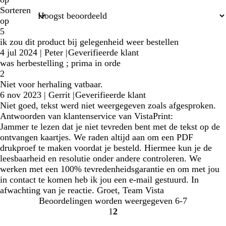
Sorteren
op
5
ik zou dit product bij gelegenheid weer bestellen
4 jul 2024
|
Peter
|
Geverifieerde klant
was herbestelling ; prima in orde
2
Niet voor herhaling vatbaar.
6 nov 2023
|
Gerrit
|
Geverifieerde klant
Niet goed, tekst werd niet weergegeven zoals afgesproken.
Antwoorden van klantenservice van VistaPrint:
Jammer te lezen dat je niet tevreden bent met de tekst op de
ontvangen kaartjes. We raden altijd aan om een PDF
drukproef te maken voordat je besteld. Hiermee kun je de
leesbaarheid en resolutie onder andere controleren. We
werken met een 100% tevredenheidsgarantie en om met jou
in contact te komen heb ik jou een e-mail gestuurd. In
afwachting van je reactie. Groet, Team Vista
Beoordelingen worden weergegeven
6-7
1
2
Naar
Naar