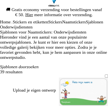
Dia
🚚
Gratis economy verzending voor bestellingen vanaf
1
€ 50.
Hier
meer informatie over verzending.
van
Home
Stickers en etiketten
Stickers
Naamstickers
Sjablonen
1
...
Onderwijsdiensten
Sjablonen voor Naamstickers: Onderwijsdiensten
Hieronder vind je een aantal van onze populairste
ontwerpsjablonen. Je kunt er hier een kiezen of onze
volledige galerij bekijken voor meer opties. Zodra je je
favoriet gevonden hebt, kun je hem aanpassen in onze online
ontwerpstudio.
Sjablonen doorzoeken
39 resultaten
Filters
Upload je eigen ontwerp