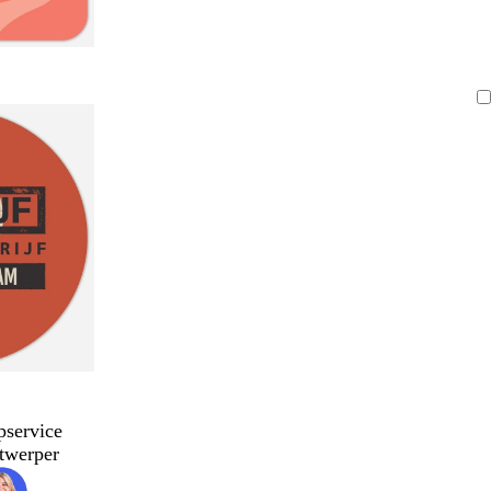
pservice
twerper