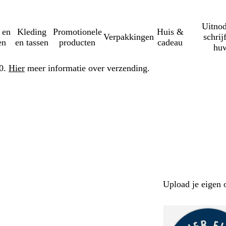
Uitnod
 en
Kleding
Promotionele
Huis &
Verpakkingen
schrij
en
en tassen
producten
cadeau
huw
50.
Hier
meer informatie over verzending.
Upload je eigen 