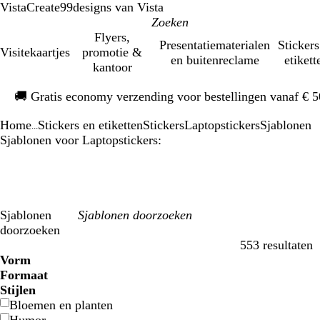
VistaCreate
99designs van Vista
Flyers,
Presentatiematerialen
Stickers
Visitekaartjes
promotie &
en buitenreclame
etikett
kantoor
Dia
🚚
Gratis economy verzending voor bestellingen vanaf € 
1
van
Home
Stickers en etiketten
Stickers
Laptopstickers
Sjablonen
1
...
Sjablonen voor Laptopstickers:
Sjablonen
doorzoeken
553 resultaten
Filters
Vorm
Formaat
Stijlen
Bloemen en planten