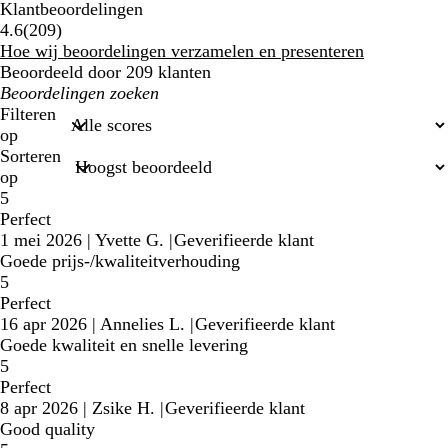
Klantbeoordelingen
209
4.6
(
209
)
klantbeoordelingen
Hoe wij beoordelingen verzamelen en presenteren
Beoordeeld door 209 klanten
Mijn
zoekopdrachten
Filteren
op
Sorteren
op
5
Perfect
1 mei 2026
|
Yvette G.
|
Geverifieerde klant
Goede prijs-/kwaliteitverhouding
5
Perfect
16 apr 2026
|
Annelies L.
|
Geverifieerde klant
Goede kwaliteit en snelle levering
5
Perfect
8 apr 2026
|
Zsike H.
|
Geverifieerde klant
Good quality