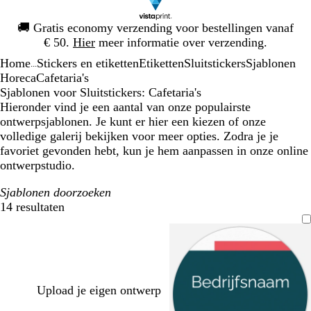
Dia
🚚
Gratis economy verzending voor bestellingen vanaf
1
€ 50.
Hier
meer informatie over verzending.
van
Home
Stickers en etiketten
Etiketten
Sluitstickers
Sjablonen
1
...
Horeca
Cafetaria's
Sjablonen voor Sluitstickers: Cafetaria's
Hieronder vind je een aantal van onze populairste
ontwerpsjablonen. Je kunt er hier een kiezen of onze
volledige galerij bekijken voor meer opties. Zodra je je
favoriet gevonden hebt, kun je hem aanpassen in onze online
ontwerpstudio.
Sjablonen doorzoeken
14 resultaten
Filters
Upload je eigen ontwerp