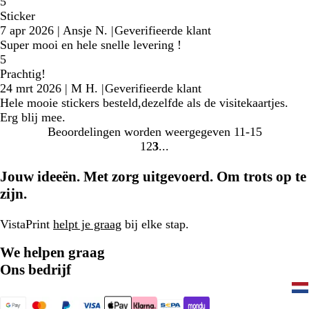
5
Sticker
7 apr 2026
|
Ansje N.
|
Geverifieerde klant
Super mooi en hele snelle levering !
5
Prachtig!
24 mrt 2026
|
M H.
|
Geverifieerde klant
Hele mooie stickers besteld,dezelfde als de visitekaartjes.
Erg blij mee.
Beoordelingen worden weergegeven
11-15
1
2
3
Naar
Naar
Naar
pagina
pagina
pagina
Jouw ideeën. Met zorg uitgevoerd. Om trots op te
zijn.
VistaPrint
helpt je graag
bij elke stap.
We helpen graag
Ons bedrijf