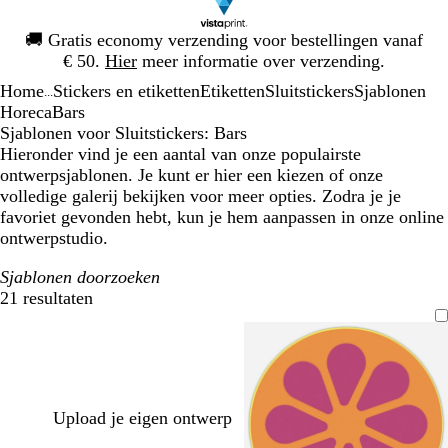
Dia
🚚
Gratis economy verzending voor bestellingen vanaf
1
€ 50.
Hier
meer informatie over verzending.
van
Home
Stickers en etiketten
Etiketten
Sluitstickers
Sjablonen
1
...
Horeca
Bars
Sjablonen voor Sluitstickers: Bars
Hieronder vind je een aantal van onze populairste
ontwerpsjablonen. Je kunt er hier een kiezen of onze
volledige galerij bekijken voor meer opties. Zodra je je
favoriet gevonden hebt, kun je hem aanpassen in onze online
ontwerpstudio.
Sjablonen doorzoeken
21 resultaten
Filters
Upload je eigen ontwerp