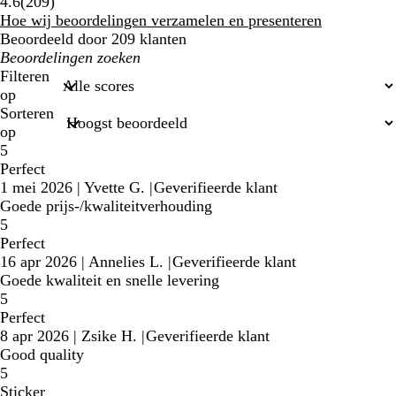
209
4.6
(
209
)
klantbeoordelingen
Hoe wij beoordelingen verzamelen en presenteren
Beoordeeld door 209 klanten
Mijn
zoekopdrachten
Filteren
op
Sorteren
op
5
Perfect
1 mei 2026
|
Yvette G.
|
Geverifieerde klant
Goede prijs-/kwaliteitverhouding
5
Perfect
16 apr 2026
|
Annelies L.
|
Geverifieerde klant
Goede kwaliteit en snelle levering
5
Perfect
8 apr 2026
|
Zsike H.
|
Geverifieerde klant
Good quality
5
Sticker