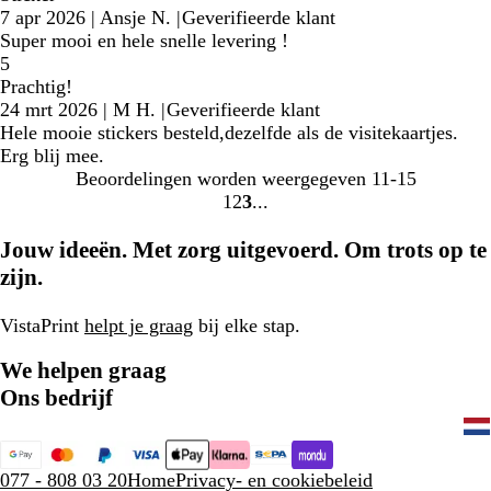
7 apr 2026
|
Ansje N.
|
Geverifieerde klant
Super mooi en hele snelle levering !
5
Prachtig!
24 mrt 2026
|
M H.
|
Geverifieerde klant
Hele mooie stickers besteld,dezelfde als de visitekaartjes.
Erg blij mee.
Beoordelingen worden weergegeven
11-15
1
2
3
Naar
Naar
Naar
pagina
pagina
pagina
Jouw ideeën. Met zorg uitgevoerd. Om trots op te
zijn.
VistaPrint
helpt je graag
bij elke stap.
We helpen graag
Ons bedrijf
077 - 808 03 20
Home
Privacy- en cookiebeleid