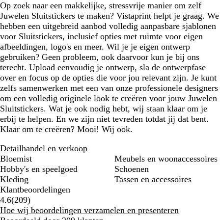
Op zoek naar een makkelijke, stressvrije manier om zelf
Juwelen Sluitstickers te maken? Vistaprint helpt je graag. We
hebben een uitgebreid aanbod volledig aanpasbare sjablonen
voor Sluitstickers, inclusief opties met ruimte voor eigen
afbeeldingen, logo's en meer. Wil je je eigen ontwerp
gebruiken? Geen probleem, ook daarvoor kun je bij ons
terecht. Upload eenvoudig je ontwerp, sla de ontwerpfase
over en focus op de opties die voor jou relevant zijn. Je kunt
zelfs samenwerken met een van onze professionele designers
om een volledig originele look te creëren voor jouw Juwelen
Sluitstickers. Wat je ook nodig hebt, wij staan klaar om je
erbij te helpen. En we zijn niet tevreden totdat jij dat bent.
Klaar om te creëren? Mooi! Wij ook.
Detailhandel en verkoop
Bloemist
Meubels en woonaccessoires
Hobby's en speelgoed
Schoenen
Kleding
Tassen en accessoires
Klantbeoordelingen
209
4.6
(
209
)
klantbeoordelingen
Hoe wij beoordelingen verzamelen en presenteren