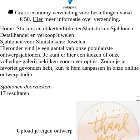
Dia
🚚
Gratis economy verzending voor bestellingen vanaf
1
€ 50.
Hier
meer informatie over verzending.
van
Home
Stickers en etiketten
Etiketten
Sluitstickers
Sjablonen
1
...
Detailhandel en verkoop
Juwelen
Sjablonen voor Sluitstickers: Juwelen
Hieronder vind je een aantal van onze populairste
ontwerpsjablonen. Je kunt er hier een kiezen of onze
volledige galerij bekijken voor meer opties. Zodra je je
favoriet gevonden hebt, kun je hem aanpassen in onze online
ontwerpstudio.
Sjablonen doorzoeken
17 resultaten
Filters
Upload je eigen ontwerp