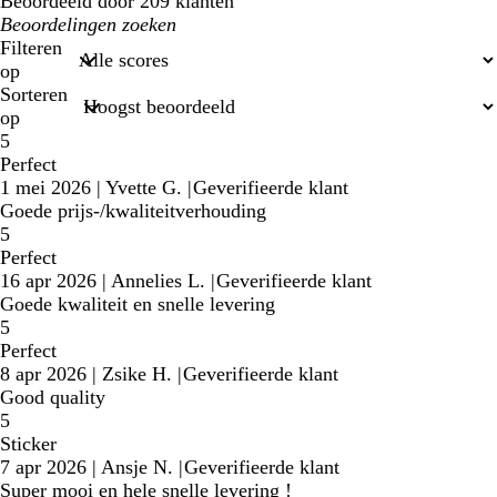
Beoordeeld door 209 klanten
Mijn
zoekopdrachten
Filteren
op
Sorteren
op
5
Perfect
1 mei 2026
|
Yvette G.
|
Geverifieerde klant
Goede prijs-/kwaliteitverhouding
5
Perfect
16 apr 2026
|
Annelies L.
|
Geverifieerde klant
Goede kwaliteit en snelle levering
5
Perfect
8 apr 2026
|
Zsike H.
|
Geverifieerde klant
Good quality
5
Sticker
7 apr 2026
|
Ansje N.
|
Geverifieerde klant
Super mooi en hele snelle levering !