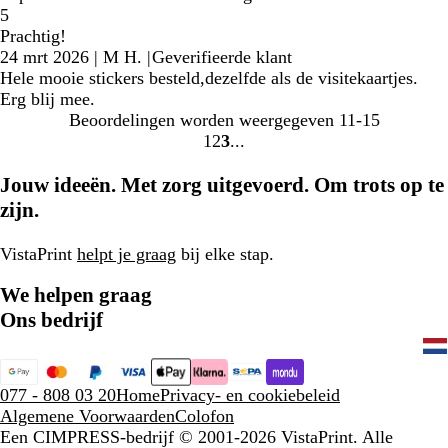
5
Prachtig!
24 mrt 2026
|
M H.
|
Geverifieerde klant
Hele mooie stickers besteld,dezelfde als de visitekaartjes.
Erg blij mee.
Beoordelingen worden weergegeven
11-15
1
2
3
Naar
Naar
Naar
pagina
pagina
pagina
Jouw ideeën. Met zorg uitgevoerd. Om trots op te
zijn.
VistaPrint
helpt je graag
bij elke stap.
We helpen graag
Ons bedrijf
077 - 808 03 20
Home
Privacy- en cookiebeleid
Algemene Voorwaarden
Colofon
Een CIMPRESS-bedrijf
© 2001-2026 VistaPrint. Alle