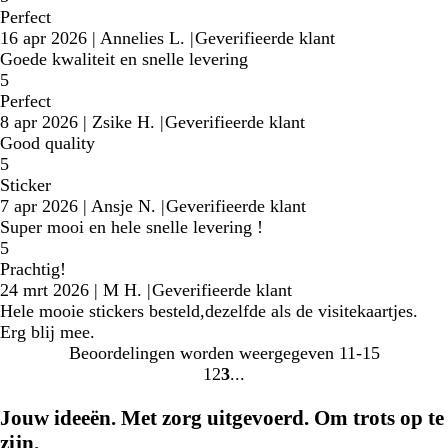
Perfect
16 apr 2026
|
Annelies L.
|
Geverifieerde klant
Goede kwaliteit en snelle levering
5
Perfect
8 apr 2026
|
Zsike H.
|
Geverifieerde klant
Good quality
5
Sticker
7 apr 2026
|
Ansje N.
|
Geverifieerde klant
Super mooi en hele snelle levering !
5
Prachtig!
24 mrt 2026
|
M H.
|
Geverifieerde klant
Hele mooie stickers besteld,dezelfde als de visitekaartjes.
Erg blij mee.
Beoordelingen worden weergegeven
11-15
1
2
3
Naar
Naar
Naar
pagina
pagina
pagina
Jouw ideeën. Met zorg uitgevoerd. Om trots op te
zijn.