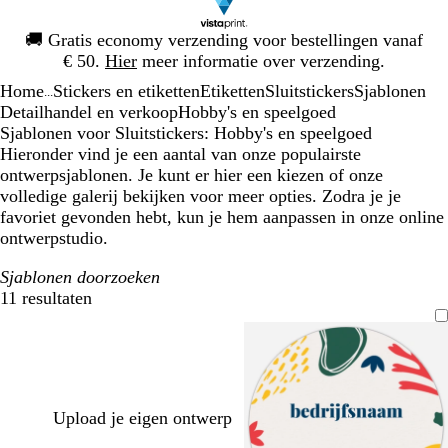
Dia
🚚
Gratis economy verzending voor bestellingen vanaf
1
€ 50.
Hier
meer informatie over verzending.
van
Home
Stickers en etiketten
Etiketten
Sluitstickers
Sjablonen
1
...
Detailhandel en verkoop
Hobby's en speelgoed
Sjablonen voor Sluitstickers: Hobby's en speelgoed
Hieronder vind je een aantal van onze populairste
ontwerpsjablonen. Je kunt er hier een kiezen of onze
volledige galerij bekijken voor meer opties. Zodra je je
favoriet gevonden hebt, kun je hem aanpassen in onze online
ontwerpstudio.
Sjablonen doorzoeken
11 resultaten
Filters
Upload je eigen ontwerp