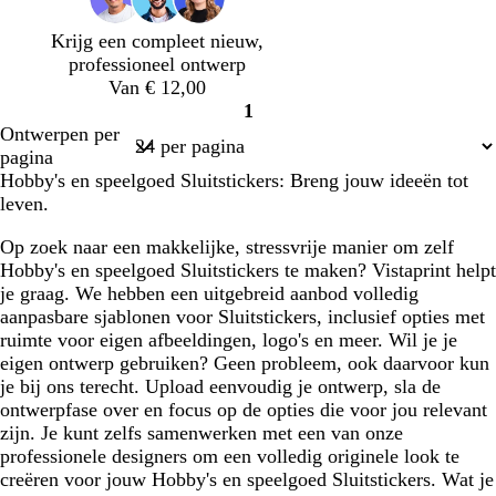
a
e
e
a
u
e
c
t
e
e
e
c
r
c
o
h
r
r
Krijg een compleet nieuw,
o
g
o
i
u
o
b
professioneel ontwerp
t
r
t
s
i
z
l
Van € 12,00
t
i
t
e
m
e
a
1
a
j
a
g
u
Pagina
Ontwerpen per
s
r
w
1
pagina
o
Hobby's en speelgoed Sluitstickers: Breng jouw ideeën tot
e
leven.
n
Op zoek naar een makkelijke, stressvrije manier om zelf
Hobby's en speelgoed Sluitstickers te maken? Vistaprint helpt
je graag. We hebben een uitgebreid aanbod volledig
aanpasbare sjablonen voor Sluitstickers, inclusief opties met
ruimte voor eigen afbeeldingen, logo's en meer. Wil je je
eigen ontwerp gebruiken? Geen probleem, ook daarvoor kun
je bij ons terecht. Upload eenvoudig je ontwerp, sla de
ontwerpfase over en focus op de opties die voor jou relevant
zijn. Je kunt zelfs samenwerken met een van onze
professionele designers om een volledig originele look te
creëren voor jouw Hobby's en speelgoed Sluitstickers. Wat je