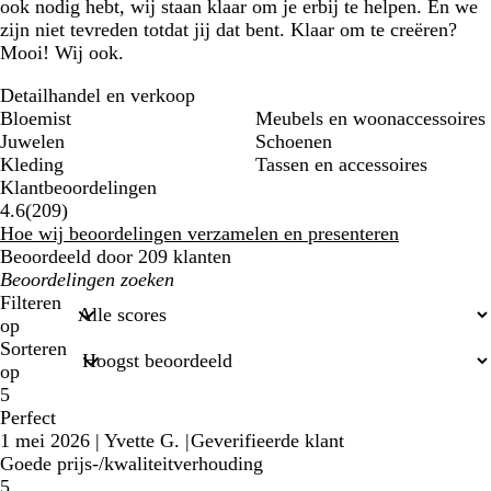
ook nodig hebt, wij staan klaar om je erbij te helpen. En we
zijn niet tevreden totdat jij dat bent. Klaar om te creëren?
Mooi! Wij ook.
Detailhandel en verkoop
Bloemist
Meubels en woonaccessoires
Juwelen
Schoenen
Kleding
Tassen en accessoires
Klantbeoordelingen
209
4.6
(
209
)
klantbeoordelingen
Hoe wij beoordelingen verzamelen en presenteren
Beoordeeld door 209 klanten
Mijn
zoekopdrachten
Filteren
op
Sorteren
op
5
Perfect
1 mei 2026
|
Yvette G.
|
Geverifieerde klant
Goede prijs-/kwaliteitverhouding
5