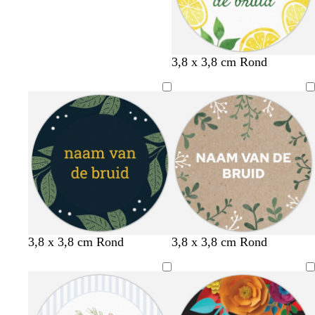
3,8 x 3,8 cm Rond
d
d
d
d
c
c
b
b
w
3,8 x 3,8 cm Rond
3,8 x 3,8 cm Rond
o
o
o
o
r
r
e
e
i
n
n
n
n
è
è
i
i
t
k
k
k
k
m
m
g
g
e
e
e
e
e
e
e
e