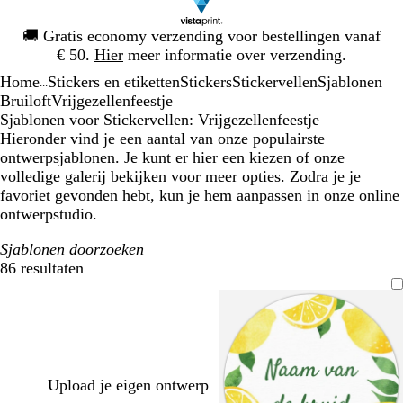
Dia
🚚
Gratis economy verzending voor bestellingen vanaf
1
€ 50.
Hier
meer informatie over verzending.
van
Home
Stickers en etiketten
Stickers
Stickervellen
Sjablonen
1
...
Bruiloft
Vrijgezellenfeestje
Sjablonen voor Stickervellen: Vrijgezellenfeestje
Hieronder vind je een aantal van onze populairste
ontwerpsjablonen. Je kunt er hier een kiezen of onze
volledige galerij bekijken voor meer opties. Zodra je je
favoriet gevonden hebt, kun je hem aanpassen in onze online
ontwerpstudio.
Sjablonen doorzoeken
86 resultaten
Filters
Upload je eigen ontwerp