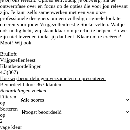
je bij ons terecht. Upload eenvoudig je ontwerp, sla de
ontwerpfase over en focus op de opties die voor jou relevant
zijn. Je kunt zelfs samenwerken met een van onze
professionele designers om een volledig originele look te
creëren voor jouw Vrijgezellenfeestje Stickervellen. Wat je
ook nodig hebt, wij staan klaar om je erbij te helpen. En we
zijn niet tevreden totdat jij dat bent. Klaar om te creëren?
Mooi! Wij ook.
Bruiloft
Vrijgezellenfeest
Klantbeoordelingen
367
4.3
(
367
)
klantbeoordelingen
Hoe wij beoordelingen verzamelen en presenteren
Beoordeeld door 367 klanten
Mijn
zoekopdrachten
Filteren
op
Sorteren
op
2
vage kleur