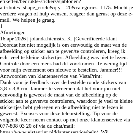
etiketten/bedrukte-stickers/sjablonen?
attributes=shape_circle&qty=120&categories=1175. Mocht je
verdere vragen of hulp wensen, reageer dan gerust op deze e-
mail. We helpen je graag.
1
Afmetingen
16 apr 2026
|
jolanda.hiemstra K.
|
Geverifieerde klant
Doordat het niet mogelijk is om eenvoudig de maat van de
afbeelding op sticker aan te geven/te controleren, kreeg ik
echt veel te kleine stickertjes. Afbeelding was niet te lezen.
Controle door een mens had dit voorkomen. Te weinig tijd
voor mijn evenement om nieuwe te bestellen. Jammer!!!
Antwoorden van klantenservice van VistaPrint:
Dank voor je feedback over de bestelde ronde stickers van
3,8 x 3,8 cm. Jammer te vernemen dat het voor jou niet
eenvoudig is geweest de maat van de afbeelding op de
sticker aan te geven/te controleren, waardoor je veel te kleine
stickertjes hebt gekregen en de afbeelding niet te lezen is
geweest. Excuses voor deze teleurstelling. Tip voor de
volgende keer: neem contact op met onze klantenservice via
077-808 03 20 of via de chat/mail:
https://www.vistaprint.nl/klantenservice/help/. Wij