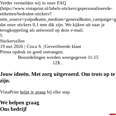
Verder vermelden wij in onze FAQ
(https://www.vistaprint.nl/labels-stickers/gepersonaliseerde-
etiketten/bedrukte-stickers?
utm_source=yotpo&utm_medium=general&utm_campaign=g
dat onze stickers 0,1 mm dik zijn. We kijken uit naar je
terugkoppeling als antwoord op deze e-mail.
5
Stickervellen
19 mrt 2026
|
Cisca S.
|
Geverifieerde klant
Prima opdruk en goed ontvangen.
Beoordelingen worden weergegeven
11-15
1
2
3
Naar
Naar
Naar
pagina
pagina
pagina
Jouw ideeën. Met zorg uitgevoerd. Om trots op te
zijn.
VistaPrint
helpt je graag
bij elke stap.
We helpen graag
Ons bedrijf