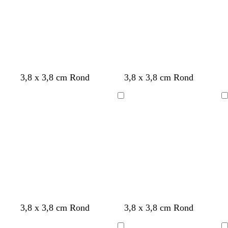
r
g
c
g
r
o
r
o
t
i
e
t
j
n
a
s
3,8 x 3,8 cm Rond
3,8 x 3,8 cm Rond
Bezig
Bezig
met
met
laden
laden
w
w
w
w
w
w
w
w
w
w
w
3,8 x 3,8 cm Rond
3,8 x 3,8 cm Rond
i
i
i
i
i
i
i
i
i
i
i