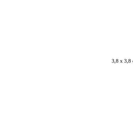
b
l
a
u
w
3,8 x 3,8