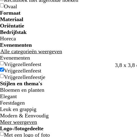
Rechthoek met afgeronde hoeken
u
u
e
e
l
l
n
n
d
d
j
j
r
r
i
i
m
m
r
r
e
e
Ovaal
w
w
n
n
j
j
s
s
t
t
n
n
e
e
s
s
Formaat
e
e
w
w
Materiaal
i
i
Oriëntatie
t
t
Bedrijfstak
t
t
Horeca
e
e
Evenementen
Alle categorieën weergeven
Evenementen
Vrijgezellenfeest
3,8 x 3,8
Vrijgezellenfeest
Vrijgezellenfeestje
Stijlen en thema's
Bloemen en planten
Elegant
Feestdagen
Leuk en grappig
Modern & Eenvoudig
Meer weergeven
Logo-/fotogedeelte
Met een logo of foto