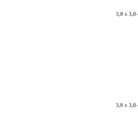
e
n
3,8 x 3,8
Bezig
met
laden
d
d
3,8 x 3,8
o
o
n
n
Bezig
k
k
met
e
e
laden
r
r