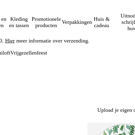
Uitnod
 en
Kleding
Promotionele
Huis &
Verpakkingen
schrij
en
en tassen
producten
cadeau
huw
50.
Hier
meer informatie over verzending.
iloft
Vrijgezellenfeest
Upload je eigen 