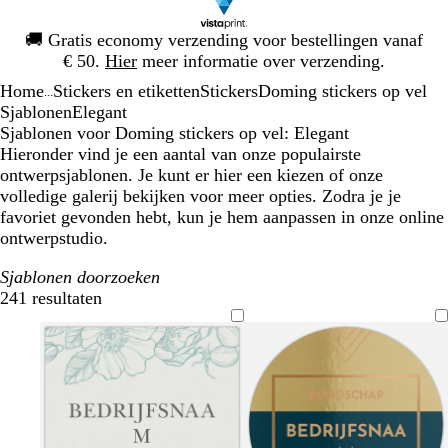
Dia
🚚
Gratis economy verzending voor bestellingen vanaf
1
€ 50.
Hier
meer informatie over verzending.
van
Home
Stickers en etiketten
Stickers
Doming stickers op vel
1
...
Sjablonen
Elegant
Sjablonen voor Doming stickers op vel: Elegant
Hieronder vind je een aantal van onze populairste
ontwerpsjablonen. Je kunt er hier een kiezen of onze
volledige galerij bekijken voor meer opties. Zodra je je
favoriet gevonden hebt, kun je hem aanpassen in onze online
ontwerpstudio.
Sjablonen doorzoeken
241 resultaten
Filters