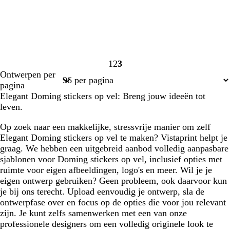
1
2
3
Pagina
Pagina
Pagina
Ontwerpen per
1
2
3
pagina
Elegant Doming stickers op vel: Breng jouw ideeën tot
leven.
Op zoek naar een makkelijke, stressvrije manier om zelf
Elegant Doming stickers op vel te maken? Vistaprint helpt je
graag. We hebben een uitgebreid aanbod volledig aanpasbare
sjablonen voor Doming stickers op vel, inclusief opties met
ruimte voor eigen afbeeldingen, logo's en meer. Wil je je
eigen ontwerp gebruiken? Geen probleem, ook daarvoor kun
je bij ons terecht. Upload eenvoudig je ontwerp, sla de
ontwerpfase over en focus op de opties die voor jou relevant
zijn. Je kunt zelfs samenwerken met een van onze
professionele designers om een volledig originele look te