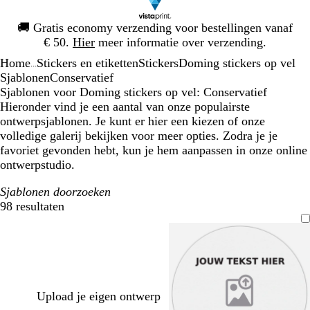
Dia
🚚
Gratis economy verzending voor bestellingen vanaf
1
€ 50.
Hier
meer informatie over verzending.
van
Home
Stickers en etiketten
Stickers
Doming stickers op vel
1
...
Sjablonen
Conservatief
Sjablonen voor Doming stickers op vel: Conservatief
Hieronder vind je een aantal van onze populairste
ontwerpsjablonen. Je kunt er hier een kiezen of onze
volledige galerij bekijken voor meer opties. Zodra je je
favoriet gevonden hebt, kun je hem aanpassen in onze online
ontwerpstudio.
Sjablonen doorzoeken
98 resultaten
Filters
Upload je eigen ontwerp