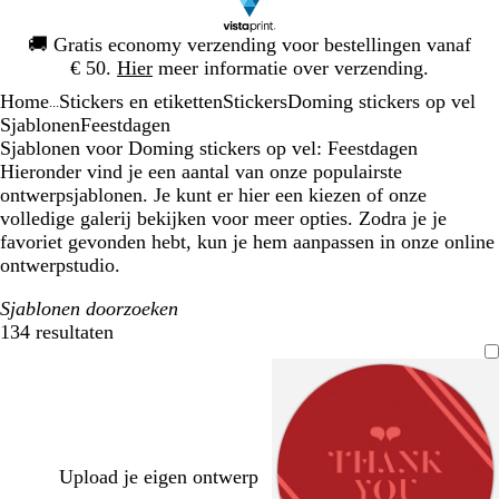
Dia
🚚
Gratis economy verzending voor bestellingen vanaf
1
€ 50.
Hier
meer informatie over verzending.
van
Home
Stickers en etiketten
Stickers
Doming stickers op vel
1
...
Sjablonen
Feestdagen
Sjablonen voor Doming stickers op vel: Feestdagen
Hieronder vind je een aantal van onze populairste
ontwerpsjablonen. Je kunt er hier een kiezen of onze
volledige galerij bekijken voor meer opties. Zodra je je
favoriet gevonden hebt, kun je hem aanpassen in onze online
ontwerpstudio.
Sjablonen doorzoeken
134 resultaten
Filters
Upload je eigen ontwerp