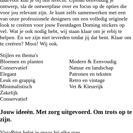
daarvoor kun je bij ons terecht. Upload eenvoudig je
ontwerp, sla de ontwerpfase over en focus op de opties die
voor jou relevant zijn. Je kunt zelfs samenwerken met een
van onze professionele designers om een volledig originele
look te creëren voor jouw Feestdagen Doming stickers op
vel. Wat je ook nodig hebt, wij staan klaar om je erbij te
helpen. En we zijn niet tevreden totdat jij dat bent. Klaar om
te creëren? Mooi! Wij ook.
Stijlen en thema's
Bloemen en planten
Modern & Eenvoudig
Conservatief
Natuur en landschap
Elegant
Patronen en teksten
Leuk en grappig
Retro en vintage
Minimalistisch
Vet & Kleurrijk
Zakelijk
Conservatief
Jouw ideeën. Met zorg uitgevoerd. Om trots op te
zijn.
VistaPrint
helpt je graag
bij elke stap.