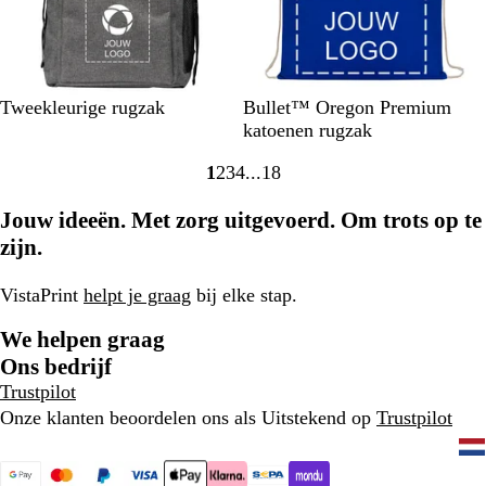
w
l
a
a
r
u
t
w
G
K
N
L
M
Z
Tweekleurige rugzak
Bullet™ Oregon Premium
r
o
a
i
a
w
katoenen rugzak
i
n
t
m
r
a
1
2
3
4
18
j
i
u
o
i
r
Naar
Naar
Naar
Naar
Naar
s
n
u
e
n
t
pagina
pagina
pagina
pagina
pagina
Jouw ideeën. Met zorg uitgevoerd. Om trots op te
/
g
r
n
e
z
s
l
b
zijn.
w
b
i
l
a
l
j
a
VistaPrint
helpt je graag
bij elke stap.
r
a
k
u
t
u
w
We helpen graag
w
Ons bedrijf
Trustpilot
Onze klanten beoordelen ons als Uitstekend op
Trustpilot