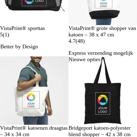
n
g
Z
T
B
VistaPrint® sporttas
VistaPrint® grote shopper van
w
1
w
e
5
(
1
)
katoen – 38 x 47 cm
a
b
e
i
4
4.7
(
48
)
Better by Design
r
e
e
g
8
Express verzending mogelijk
t
o
-
e
b
Nieuwe opties
Nieuwe opties
o
T
e
r
o
o
d
n
o
e
i
r
l
g
d
i
Z
e
n
w
l
g
a
i
r
n
t
g
e
B
Z
B
K
R
VistaPrint® katoenen draagtas
Bridgeport katoen-polyester
n
e
w
e
o
o
– 34 x 34 cm
blend shopper – 42 x 38 cm