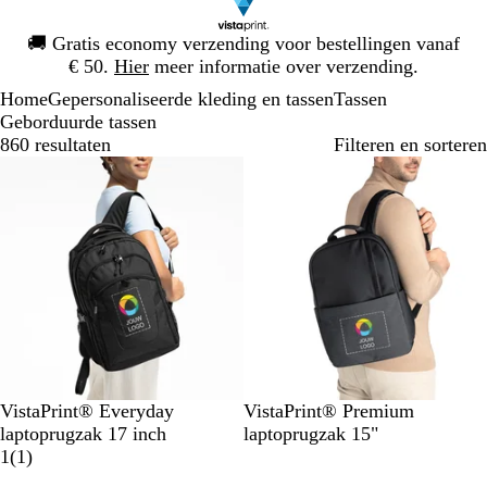
Dia
🚚
Gratis economy verzending voor bestellingen vanaf
1
€ 50.
Hier
meer informatie over verzending.
van
Home
Gepersonaliseerde kleding en tassen
Tassen
1
Geborduurde tassen
860 resultaten
Filteren en sorteren
Bestseller
Z
G
B
Z
G
B
VistaPrint® Everyday
VistaPrint® Premium
w
r
l
w
r
l
laptoprugzak 17 inch
laptoprugzak 15"
a
i
a
1
a
i
a
1
(
1
)
r
j
u
b
r
j
u