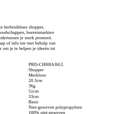
j
e
s
s
y
r
n
t
e
-
o
e
g
e
b
r
n
l
o
a
ze herbruikbare shopper,
e
u
r boodschappen, boerenmarkten
n
w
ndertussen je merk promoot.
hap of info toe met behulp van
r om je te helpen je ideeën tot
PRD-CHH8AJ6LL
Shopper
Merkloos
20.3cm
36g
51cm
33cm
Basic
Niet-geweven polypropyleen
100% niet-geweven