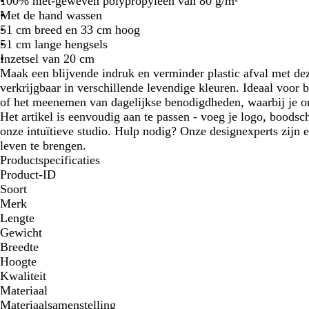
100% niet-geweven polypropyleen van 80 g/m²
Met de hand wassen
51 cm breed en 33 cm hoog
51 cm lange hengsels
Inzetsel van 20 cm
Maak een blijvende indruk en verminder plastic afval met de
verkrijgbaar in verschillende levendige kleuren. Ideaal voo
of het meenemen van dagelijkse benodigdheden, waarbij je o
Het artikel is eenvoudig aan te passen - voeg je logo, boodsc
onze intuïtieve studio. Hulp nodig? Onze designexperts zijn e
leven te brengen.
Productspecificaties
Product-ID
Soort
Merk
Lengte
Gewicht
Breedte
Hoogte
Kwaliteit
Materiaal
Materiaalsamenstelling