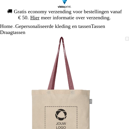
Dia
🚚
Gratis economy verzending voor bestellingen vanaf
1
€ 50.
Hier
meer informatie over verzending.
van
Home
Gepersonaliseerde kleding en tassen
Tassen
1
...
Draagtassen
Dia
Zoombare
Gezoomd
Gebruik
Klik
1
afbeelding
tot
plus-
om
van
minimum
en
uit
1
mintoetsen
te
om
vouwen
te
zoomen
en
pijltjestoetsen
om
te
zwenken