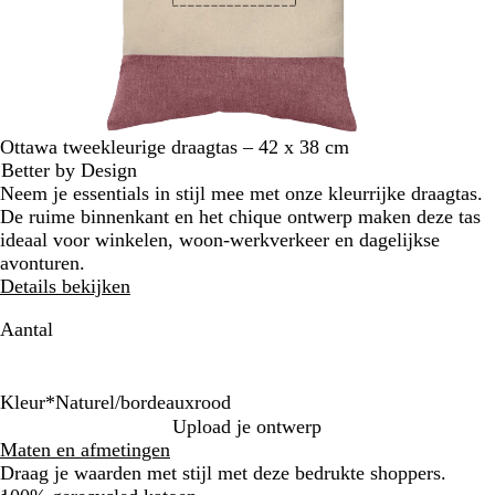
Ottawa tweekleurige draagtas – 42 x 38 cm
Better by Design
Neem je essentials in stijl mee met onze kleurrijke draagtas.
De ruime binnenkant en het chique ontwerp maken deze tas
ideaal voor winkelen, woon-werkverkeer en dagelijkse
avonturen.
Details bekijken
Aantal
Kleur
*
Naturel/bordeauxrood
N
N
N
Upload je ontwerp
a
a
a
Maten en afmetingen
t
t
t
Draag je waarden met stijl met deze bedrukte shoppers.
u
u
u