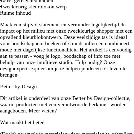
100% gerecycled katoen
r
r
r
Tweekleurig kleurblokontwerp
e
e
e
Ruime inhoud
l
l
l
Maak een stijlvol statement en verminder tegelijkertijd de
/
/
/
impact op het milieu met onze tweekleurige shopper met een
m
b
g
opvallend kleurblokontwerp. Deze veelzijdige tas is ideaal
a
o
r
voor boodschappen, boeken of strandspullen en combineert
r
r
i
mode met dagelijkse functionaliteit. Het artikel is eenvoudig
i
d
s
aan te passen - voeg je logo, boodschap of info toe met
n
e
behulp van onze intuïtieve studio. Hulp nodig? Onze
e
a
designexperts zijn er om je te helpen je ideeën tot leven te
b
u
brengen.
l
x
a
r
Better by Design
u
o
w
o
Dit artikel is onderdeel van onze Better by Design-collectie,
d
waarin producten met een verantwoorde herkomst worden
aangeboden.
Meer weten
?
Wat maakt het beter