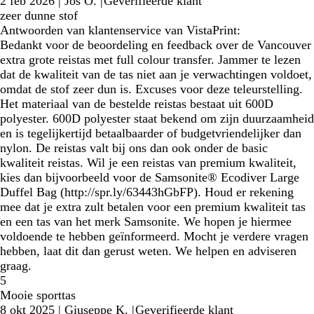
2 feb 2026
|
Jos O.
|
Geverifieerde klant
zeer dunne stof
Antwoorden van klantenservice van VistaPrint:
Bedankt voor de beoordeling en feedback over de Vancouver
extra grote reistas met full colour transfer. Jammer te lezen
dat de kwaliteit van de tas niet aan je verwachtingen voldoet,
omdat de stof zeer dun is. Excuses voor deze teleurstelling.
Het materiaal van de bestelde reistas bestaat uit 600D
polyester. 600D polyester staat bekend om zijn duurzaamheid
en is tegelijkertijd betaalbaarder of budgetvriendelijker dan
nylon. De reistas valt bij ons dan ook onder de basic
kwaliteit reistas. Wil je een reistas van premium kwaliteit,
kies dan bijvoorbeeld voor de Samsonite® Ecodiver Large
Duffel Bag (http://spr.ly/63443hGbFP). Houd er rekening
mee dat je extra zult betalen voor een premium kwaliteit tas
en een tas van het merk Samsonite. We hopen je hiermee
voldoende te hebben geïnformeerd. Mocht je verdere vragen
hebben, laat dit dan gerust weten. We helpen en adviseren
graag.
5
Mooie sporttas
8 okt 2025
|
Giuseppe K.
|
Geverifieerde klant