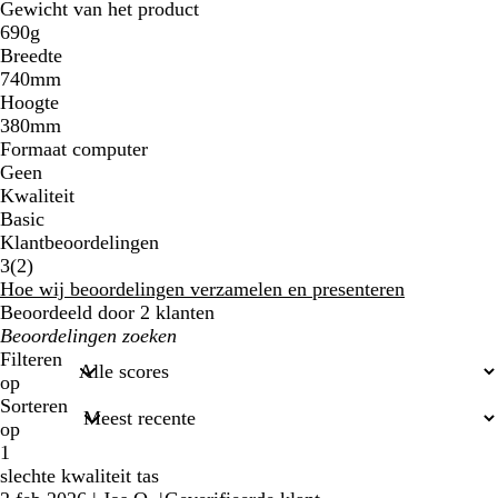
Gewicht van het product
690g
Breedte
740mm
Hoogte
380mm
Formaat computer
Geen
Kwaliteit
Basic
Klantbeoordelingen
2
3
(
2
)
klantbeoordelingen
Hoe wij beoordelingen verzamelen en presenteren
Beoordeeld door 2 klanten
Mijn
zoekopdrachten
Filteren
op
Sorteren
op
1
slechte kwaliteit tas