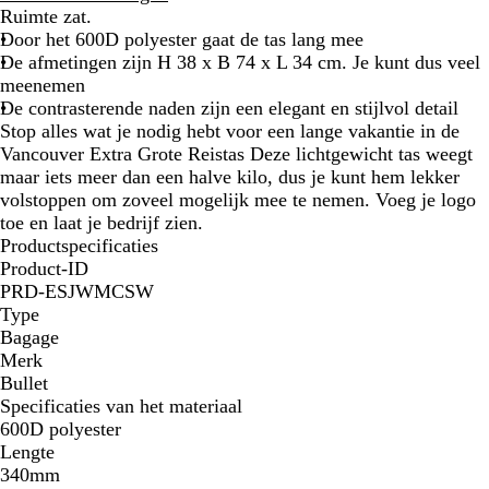
a
Ruimte zat.
r
Door het 600D polyester gaat de tas lang mee
t
De afmetingen zijn H 38 x B 74 x L 34 cm. Je kunt dus veel
/
meenemen
R
De contrasterende naden zijn een elegant en stijlvol detail
o
Stop alles wat je nodig hebt voor een lange vakantie in de
o
Vancouver Extra Grote Reistas Deze lichtgewicht tas weegt
d
maar iets meer dan een halve kilo, dus je kunt hem lekker
volstoppen om zoveel mogelijk mee te nemen. Voeg je logo
toe en laat je bedrijf zien.
Productspecificaties
Product-ID
PRD-ESJWMCSW
Type
Bagage
Merk
Bullet
Specificaties van het materiaal
600D polyester
Lengte
340mm