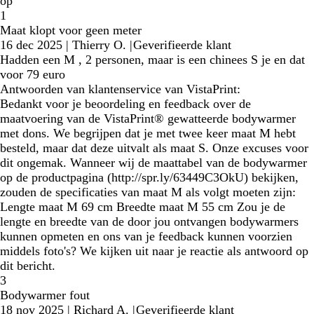
op
1
Maat klopt voor geen meter
16 dec 2025
|
Thierry O.
|
Geverifieerde klant
Hadden een M , 2 personen, maar is een chinees S je en dat
voor 79 euro
Antwoorden van klantenservice van VistaPrint:
Bedankt voor je beoordeling en feedback over de
maatvoering van de VistaPrint® gewatteerde bodywarmer
met dons. We begrijpen dat je met twee keer maat M hebt
besteld, maar dat deze uitvalt als maat S. Onze excuses voor
dit ongemak. Wanneer wij de maattabel van de bodywarmer
op de productpagina (http://spr.ly/63449C3OkU) bekijken,
zouden de specificaties van maat M als volgt moeten zijn:
Lengte maat M 69 cm Breedte maat M 55 cm Zou je de
lengte en breedte van de door jou ontvangen bodywarmers
kunnen opmeten en ons van je feedback kunnen voorzien
middels foto's? We kijken uit naar je reactie als antwoord op
dit bericht.
3
Bodywarmer fout
18 nov 2025
|
Richard A.
|
Geverifieerde klant