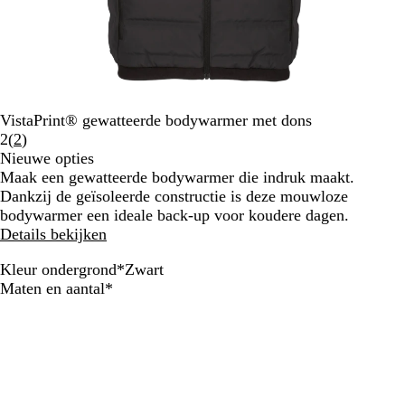
VistaPrint® gewatteerde bodywarmer met dons
Lees
2
(
2
)
2
Nieuwe opties
klantbeoordelingen
Maak een gewatteerde bodywarmer die indruk maakt.
Dankzij de geïsoleerde constructie is deze mouwloze
bodywarmer een ideale back-up voor koudere dagen.
Details bekijken
Kleur ondergrond
*
Zwart
Z
M
D
O
Verplicht
Maten en aantal
*
w
a
o
l
a
r
n
i
r
i
k
j
t
n
e
f
e
r
g
b
g
r