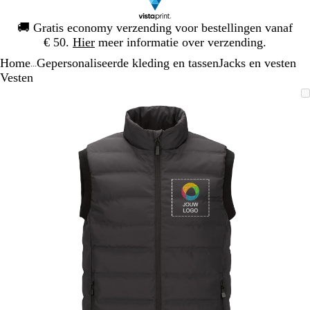
Dia
🚚
Gratis economy verzending voor bestellingen vanaf
1
€ 50.
Hier
meer informatie over verzending.
van
Home
Gepersonaliseerde kleding en tassen
Jacks en vesten
1
...
Vesten
Dia
Zoombare
Gezoomd
Gebruik
Klik
1
afbeelding
tot
plus-
om
van
minimum
en
uit
1
mintoetsen
te
om
vouwen
te
zoomen
en
pijltjestoetsen
om
te
zwenken