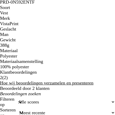
PRD-0N592ENTF
Soort
Vest
Merk
VistaPrint
Geslacht
Man
Gewicht
388g
Materiaal
Polyester
Materiaalsamenstelling
100% polyester
Klantbeoordelingen
2
2
(
2
)
klantbeoordelingen
Hoe wij beoordelingen verzamelen en presenteren
Beoordeeld door 2 klanten
Mijn
zoekopdrachten
Filteren
op
Sorteren