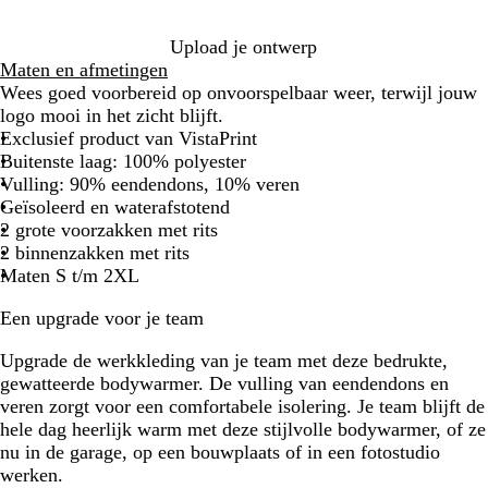
l
r
o
a
i
e
Upload je ontwerp
u
j
n
Maten en afmetingen
w
s
Wees goed voorbereid op onvoorspelbaar weer, terwijl jouw
logo mooi in het zicht blijft.
Exclusief product van VistaPrint
Buitenste laag: 100% polyester
Vulling: 90% eendendons, 10% veren
Geïsoleerd en waterafstotend
2 grote voorzakken met rits
2 binnenzakken met rits
Maten S t/m 2XL
Een upgrade voor je team
Upgrade de werkkleding van je team met deze bedrukte,
gewatteerde bodywarmer. De vulling van eendendons en
veren zorgt voor een comfortabele isolering. Je team blijft de
hele dag heerlijk warm met deze stijlvolle bodywarmer, of ze
nu in de garage, op een bouwplaats of in een fotostudio
werken.