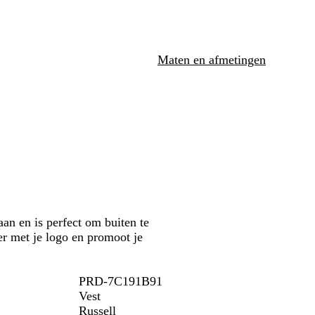
i
n
a
g
g
r
r
r
i
i
o
n
Maten en afmetingen
j
e
e
s
n
b
l
a
u
w
n en is perfect om buiten te
eer met je logo en promoot je
PRD-7C191B91
Vest
Russell