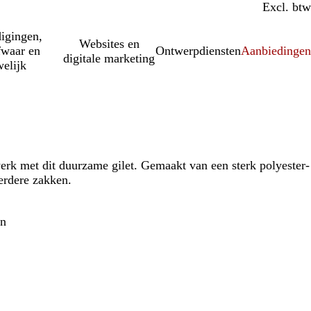
Incl. btw
Excl. btw
igingen,
Websites en
fwaar en
Ontwerpdiensten
Aanbiedinge
digitale marketing
elijk
erk met dit duurzame gilet. Gemaakt van een sterk polyester-
rdere zakken.
en