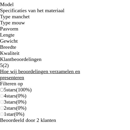
Model
Specificaties van het materiaal
Type manchet
Type mouw
Pasvorm
Lengte
Gewicht
Breedte
Kwaliteit
Klantbeoordelingen
2
5
(
2
)
klantbeoordelingen
Hoe wij beoordelingen verzamelen en
presenteren
Filteren op
5
stars
(
100
%)
4
stars
(
0
%)
3
stars
(
0
%)
2
stars
(
0
%)
1
star
(
0
%)
Beoordeeld door 2 klanten