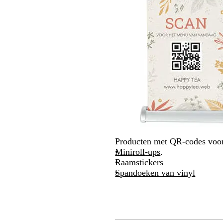
Producten met QR-codes voor
Mini
roll
-ups
.
Raamstickers
Spandoeken van vinyl