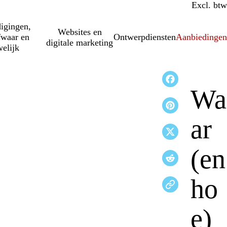
Incl. btw
Excl. btw
igingen,
Websites en
fwaar en
Ontwerpdiensten
Aanbiedinge
digitale marketing
elijk
Wa
ar
(en
ho
e)