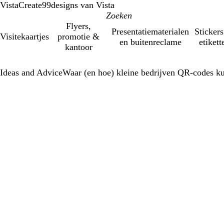
VistaCreate
99designs van Vista
Flyers,
Presentatiematerialen
Stickers
Visitekaartjes
promotie &
en buitenreclame
etikett
kantoor
Ideas and Advice
Waar (en hoe) kleine bedrijven QR-codes k