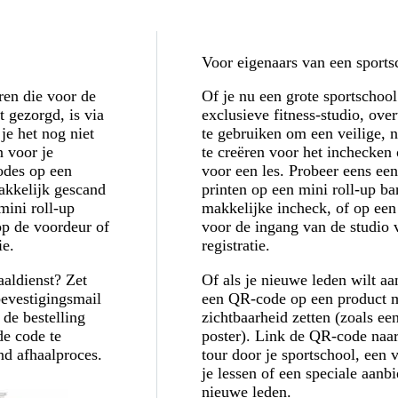
Voor eigenaars van een sports
ren die voor de
Of je nu een grote sportschool
 gezorgd, is via
exclusieve fitness-studio, ov
je het nog niet
te gebruiken om een veilige, 
n voor je
te creëren voor het inchecken 
odes op een
voor een les. Probeer eens ee
akkelijk gescand
printen op een mini roll-up b
ini roll-up
makkelijke incheck, of op een
op de voordeur of
voor de ingang van de studio 
ie.
registratie.
aaldienst? Zet
Of als je nieuwe leden wilt aa
evestigingsmail
een QR-code op een product m
 de bestelling
zichtbaarheid zetten (zoals ee
de code te
poster). Link de QR-code naar
nd afhaalproces.
tour door je sportschool, een 
je lessen of een speciale aanb
nieuwe leden.