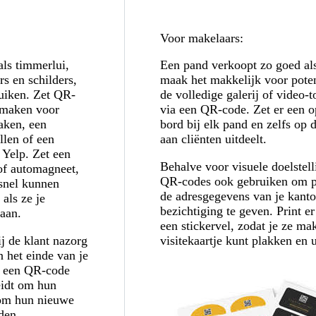
Voor makelaars:
als timmerlui,
Een pand verkoopt zo goed als
rs en schilders,
maak het makkelijk voor pote
uiken. Zet QR-
de volledige galerij of video-t
 maken voor
via een QR-code. Zet er een 
aken, een
bord bij elk pand en zelfs op d
llen of een
aan cliënten uitdeelt.
 Yelp. Zet een
Behalve voor visuele doelstell
of automagneet,
QR-codes ook gebruiken om po
 snel kunnen
de adresgegevens van je kanto
als ze je
bezichtiging te geven. Print er
taan.
een stickervel, zodat je ze mak
ij de klant nazorg
visitekaartje kunt plakken en u
 het einde van je
et een QR-code
leidt om hun
 om hun nieuwe
den.