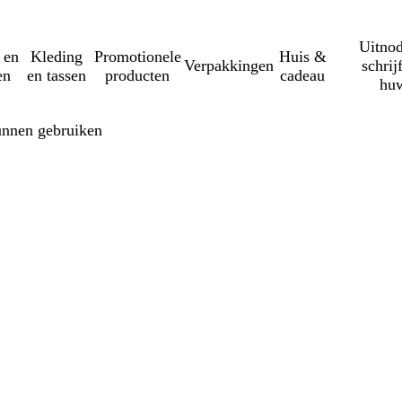
Uitnod
 en
Kleding
Promotionele
Huis &
Verpakkingen
schrij
en
en tassen
producten
cadeau
huw
unnen gebruiken