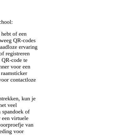
chool:
 hebt of een
erweeg QR-codes
naadloze ervaring
of registreren
n QR-code te
anner voor een
 raamsticker
voor contactloze
ntrekken, kun je
et veel
n spandoek of
 een virtuele
voorproefje van
ieding voor