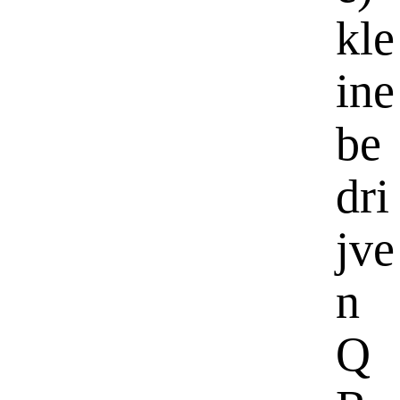
kle
ine
be
dri
jve
n
Q