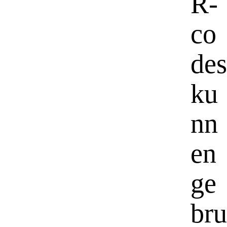
R-
co
des
ku
nn
en
ge
bru