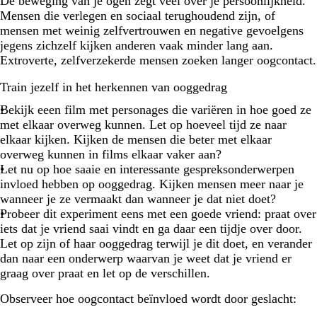
De beweging van je ogen zegt veel over je persoonlijkheid.
Mensen die verlegen en sociaal terughoudend zijn, of
mensen met weinig zelfvertrouwen en negative gevoelgens
jegens zichzelf kijken anderen vaak minder lang aan.
Extroverte, zelfverzekerde mensen zoeken langer oogcontact.
Train jezelf in het herkennen van ooggedrag
Bekijk eeen film met personages die variëren in hoe goed ze
met elkaar overweg kunnen. Let op hoeveel tijd ze naar
elkaar kijken. Kijken de mensen die beter met elkaar
overweg kunnen in films elkaar vaker aan?
Let nu op hoe saaie en interessante gespreksonderwerpen
invloed hebben op ooggedrag. Kijken mensen meer naar je
wanneer je ze vermaakt dan wanneer je dat niet doet?
Probeer dit experiment eens met een goede vriend: praat over
iets dat je vriend saai vindt en ga daar een tijdje over door.
Let op zijn of haar ooggedrag terwijl je dit doet, en verander
dan naar een onderwerp waarvan je weet dat je vriend er
graag over praat en let op de verschillen.
Observeer hoe oogcontact beïnvloed wordt door geslacht: