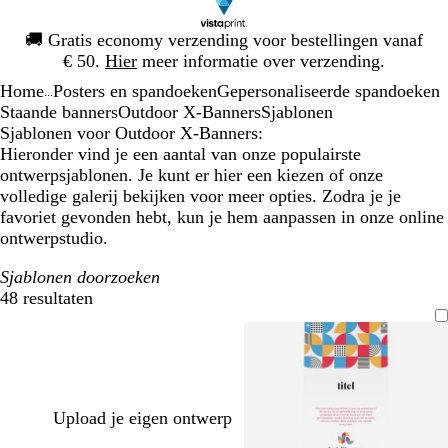
Dia
🚚
Gratis economy verzending voor bestellingen vanaf
1
€ 50.
Hier
meer informatie over verzending.
van
Home
Posters en spandoeken
Gepersonaliseerde spandoeken
1
...
Staande banners
Outdoor X-Banners
Sjablonen
Sjablonen voor Outdoor X-Banners:
Hieronder vind je een aantal van onze populairste
ontwerpsjablonen. Je kunt er hier een kiezen of onze
volledige galerij bekijken voor meer opties. Zodra je je
favoriet gevonden hebt, kun je hem aanpassen in onze online
ontwerpstudio.
Sjablonen doorzoeken
48 resultaten
Filters
Upload je eigen ontwerp