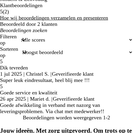
Klantbeoordelingen
2
5
(
2
)
klantbeoordelingen
Hoe wij beoordelingen verzamelen en presenteren
Beoordeeld door 2 klanten
Mijn
zoekopdrachten
Filteren
op
Sorteren
op
5
Dik tevreden
1 jul 2025
|
Christel S.
|
Geverifieerde klant
Super leuk eindresultaat, heel blij mee !!!
5
Goede service en kwaliteit
26 apr 2025
|
Mariet d.
|
Geverifieerde klant
Goede afwikkeling in verband met nazorg van
leveringsproblemen. Via chat met medewerker!!
Beoordelingen worden weergegeven
1-2
Jouw ideeën. Met zorg uitgevoerd. Om trots op te