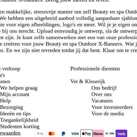
1
en makkelijke, stressvrije manier om zelf Beauty en spa Out
. We hebben een uitgebreid aanbod volledig aanpasbare sjablo
mte voor eigen afbeeldingen, logo's en meer. Wil je je eigen
 bij ons terecht. Upload eenvoudig je ontwerp, sla de ontwerp
nt zijn. Je kunt zelfs samenwerken met een van onze professi
 te creëren voor jouw Beauty en spa Outdoor X-Banners. Wat j
pen. En we zijn niet tevreden totdat jij dat bent. Klaar om te 
n verkoop
Professionele diensten
a's
anten
Vet & Kleurrijk
We helpen graag
Ons bedrijf
Mijn account
Over ons
Help
Vacatures
Bezorging
Voor investeerders
Ideeën en tips
Voor de media
Toegankelijkheid
Studenten korting
rwaarden