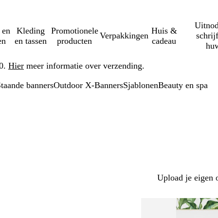
Uitnod
 en
Kleding
Promotionele
Huis &
Verpakkingen
schrij
en
en tassen
producten
cadeau
huw
50.
Hier
meer informatie over verzending.
taande banners
Outdoor X-Banners
Sjablonen
Beauty en spa
Upload je eigen 