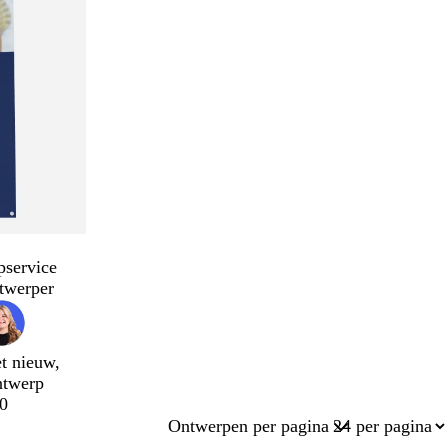
pservice
twerper
t nieuw,
ntwerp
0
Ontwerpen per pagina