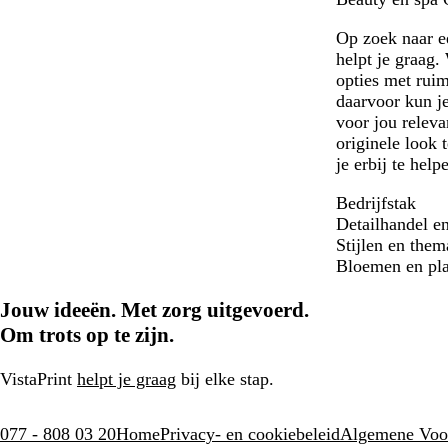
w
s
s
Op zoek naar e
helpt je graag
opties met rui
daarvoor kun je
voor jou releva
originele look
je erbij te hel
Bedrijfstak
Detailhandel e
Stijlen en them
Bloemen en pl
Jouw ideeën. Met zorg uitgevoerd.
Om trots op te zijn.
VistaPrint
helpt je graag
bij elke stap.
077 - 808 03 20
Home
Privacy- en cookiebeleid
Algemene Voo