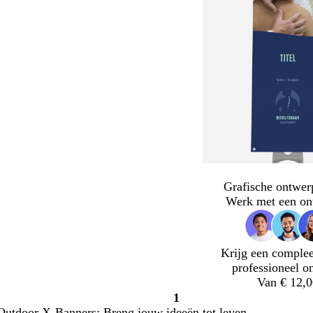
Grafische ontwer
Werk met een on
Krijg een complee
professioneel o
Van € 12,0
1
Pagina
Outdoor X-Banners: Breng jouw ideeën tot leven.