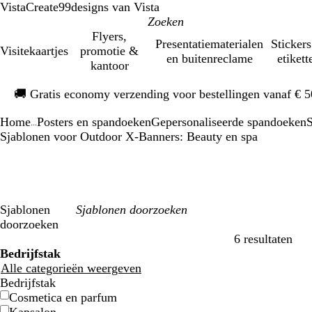
VistaCreate
99designs van Vista
Flyers,
Presentatiematerialen
Stickers
Visitekaartjes
promotie &
en buitenreclame
etikett
kantoor
Dia
🚚
Gratis economy verzending voor bestellingen vanaf € 
1
van
Home
Posters en spandoeken
Gepersonaliseerde spandoeken
S
1
...
Sjablonen voor Outdoor X-Banners: Beauty en spa
Sjablonen
doorzoeken
6 resultaten
Filters
Bedrijfstak
Alle categorieën weergeven
Bedrijfstak
Cosmetica en parfum