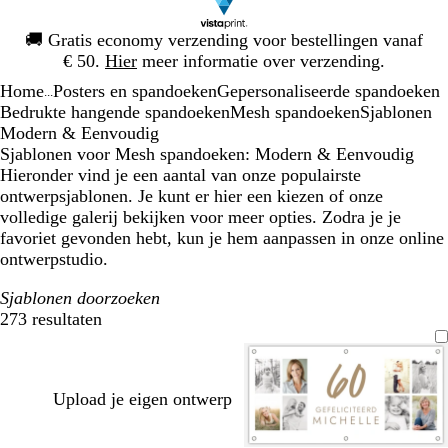
Dia
🚚
Gratis economy verzending voor bestellingen vanaf
1
€ 50.
Hier
meer informatie over verzending.
van
Home
Posters en spandoeken
Gepersonaliseerde spandoeken
1
...
Bedrukte hangende spandoeken
Mesh spandoeken
Sjablonen
Modern & Eenvoudig
Sjablonen voor Mesh spandoeken: Modern & Eenvoudig
Hieronder vind je een aantal van onze populairste
ontwerpsjablonen. Je kunt er hier een kiezen of onze
volledige galerij bekijken voor meer opties. Zodra je je
favoriet gevonden hebt, kun je hem aanpassen in onze online
ontwerpstudio.
Sjablonen doorzoeken
273 resultaten
Filters
Upload je eigen ontwerp