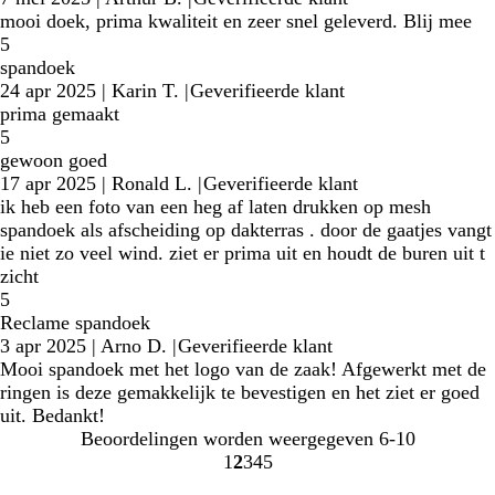
mooi doek, prima kwaliteit en zeer snel geleverd. Blij mee
5
spandoek
24 apr 2025
|
Karin T.
|
Geverifieerde klant
prima gemaakt
5
gewoon goed
17 apr 2025
|
Ronald L.
|
Geverifieerde klant
ik heb een foto van een heg af laten drukken op mesh
spandoek als afscheiding op dakterras . door de gaatjes vangt
ie niet zo veel wind. ziet er prima uit en houdt de buren uit t
zicht
5
Reclame spandoek
3 apr 2025
|
Arno D.
|
Geverifieerde klant
Mooi spandoek met het logo van de zaak! Afgewerkt met de
ringen is deze gemakkelijk te bevestigen en het ziet er goed
uit. Bedankt!
Beoordelingen worden weergegeven
6-10
1
2
3
4
5
ga
ga
ga
ga
ga