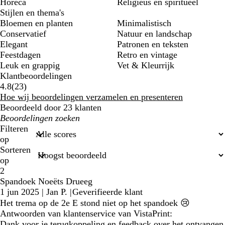
Horeca
Religieus en spiritueel
Stijlen en thema's
Bloemen en planten
Minimalistisch
Conservatief
Natuur en landschap
Elegant
Patronen en teksten
Feestdagen
Retro en vintage
Leuk en grappig
Vet & Kleurrijk
Klantbeoordelingen
23
4.8
(
23
)
klantbeoordelingen
Hoe wij beoordelingen verzamelen en presenteren
Beoordeeld door 23 klanten
Mijn
zoekopdrachten
Filteren
op
Sorteren
op
2
Spandoek Noeëts Drueeg
1 jun 2025
|
Jan P.
|
Geverifieerde klant
Het trema op de 2e E stond niet op het spandoek 😢
Antwoorden van klantenservice van VistaPrint:
Dank voor je terugkoppeling en feedback over het ontvangen