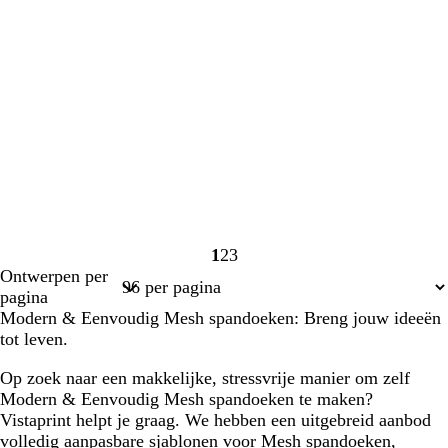
1
2
3
Pagina
Pagina
Pagina
Ontwerpen per
1
2
3
pagina
Modern & Eenvoudig Mesh spandoeken: Breng jouw ideeën
tot leven.
Op zoek naar een makkelijke, stressvrije manier om zelf
Modern & Eenvoudig Mesh spandoeken te maken?
Vistaprint helpt je graag. We hebben een uitgebreid aanbod
volledig aanpasbare sjablonen voor Mesh spandoeken,