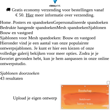
Dia
🚚
Gratis economy verzending voor bestellingen vanaf
1
€ 50.
Hier
meer informatie over verzending.
van
Home
Posters en spandoeken
Gepersonaliseerde spandoeken
1
...
Bedrukte hangende spandoeken
Mesh spandoeken
Sjablonen
Bouw en vastgoed
Sjablonen voor Mesh spandoeken: Bouw en vastgoed
Hieronder vind je een aantal van onze populairste
ontwerpsjablonen. Je kunt er hier een kiezen of onze
volledige galerij bekijken voor meer opties. Zodra je je
favoriet gevonden hebt, kun je hem aanpassen in onze online
ontwerpstudio.
Sjablonen doorzoeken
43 resultaten
Filters
Upload je eigen ontwerp