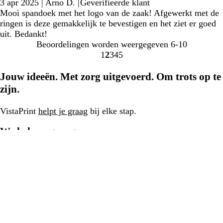
3 apr 2025
|
Arno D.
|
Geverifieerde klant
Mooi spandoek met het logo van de zaak! Afgewerkt met de
ringen is deze gemakkelijk te bevestigen en het ziet er goed
uit. Bedankt!
Beoordelingen worden weergegeven
6-10
1
2
3
4
5
Naar
Naar
Naar
Naar
Naar
pagina
pagina
pagina
pagina
pagina
Jouw ideeën. Met zorg uitgevoerd. Om trots op te
zijn.
VistaPrint
helpt je graag
bij elke stap.
We helpen graag
Ons bedrijf
077 - 808 03 20
Home
Privacy- en cookiebeleid
Algemene Voorwaarden
Colofon
Een CIMPRESS-bedrijf
© 2001-2026 VistaPrint. Alle
rechten voorbehouden.