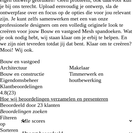
je bij ons terecht. Upload eenvoudig je ontwerp, sla de
ontwerpfase over en focus op de opties die voor jou relevant
zijn. Je kunt zelfs samenwerken met een van onze
professionele designers om een volledig originele look te
creëren voor jouw Bouw en vastgoed Mesh spandoeken. Wat
je ook nodig hebt, wij staan klaar om je erbij te helpen. En
we zijn niet tevreden totdat jij dat bent. Klaar om te creëren?
Mooi! Wij ook.
Bouw en vastgoed
Architectuur
Makelaar
Bouw en constructie
Timmerwerk en
Eigendomsbeheer
houtbewerking
Klantbeoordelingen
23
4.8
(
23
)
klantbeoordelingen
Hoe wij beoordelingen verzamelen en presenteren
Beoordeeld door 23 klanten
Mijn
zoekopdrachten
Filteren
op
Sorteren