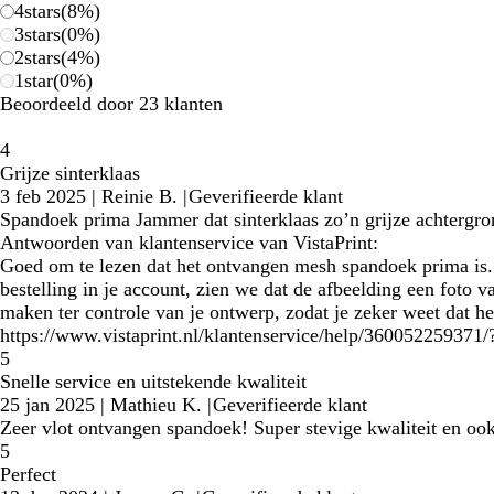
4
stars
(
8
%)
3
stars
(
0
%)
2
stars
(
4
%)
1
star
(
0
%)
Beoordeeld door 23 klanten
4
Grijze sinterklaas
3 feb 2025
|
Reinie B.
|
Geverifieerde klant
Spandoek prima Jammer dat sinterklaas zo’n grijze achtergro
Antwoorden van klantenservice van VistaPrint:
Goed om te lezen dat het ontvangen mesh spandoek prima is. Ex
bestelling in je account, zien we dat de afbeelding een foto 
maken ter controle van je ontwerp, zodat je zeker weet dat h
https://www.vistaprint.nl/klantenservice/help/360052259371
5
Snelle service en uitstekende kwaliteit
25 jan 2025
|
Mathieu K.
|
Geverifieerde klant
Zeer vlot ontvangen spandoek! Super stevige kwaliteit en ook 
5
Perfect