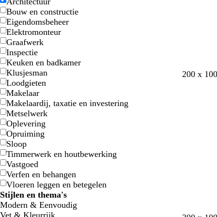
e
e
w
w
Architectuur
i
i
Bouw en constructie
t
t
Eigendomsbeheer
t
t
Elektromonteur
e
e
Graafwerk
Inspectie
Keuken en badkamer
Klusjesman
z
w
d
d
200 x 10
Loodgieten
w
i
o
o
Makelaar
a
j
n
n
Makelaardij, taxatie en investering
r
n
k
k
Metselwerk
t
r
e
e
Oplevering
o
r
r
Opruiming
o
g
g
Sloop
d
r
r
Timmerwerk en houtbewerking
i
i
Vastgoed
j
j
Verfen en behangen
s
s
Vloeren leggen en betegelen
Stijlen en thema's
Modern & Eenvoudig
Vet & Kleurrijk