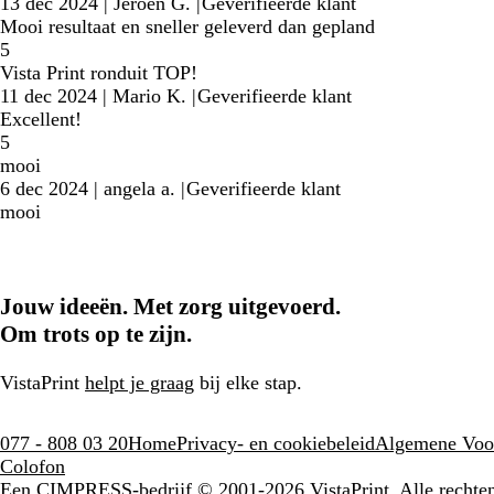
13 dec 2024
|
Jeroen G.
|
Geverifieerde klant
Mooi resultaat en sneller geleverd dan gepland
5
Vista Print ronduit TOP!
11 dec 2024
|
Mario K.
|
Geverifieerde klant
Excellent!
5
mooi
6 dec 2024
|
angela a.
|
Geverifieerde klant
mooi
Jouw ideeën. Met zorg uitgevoerd.
Om trots op te zijn.
VistaPrint
helpt je graag
bij elke stap.
077 - 808 03 20
Home
Privacy- en cookiebeleid
Algemene Voo
Colofon
Een CIMPRESS-bedrijf
© 2001-2026 VistaPrint. Alle recht