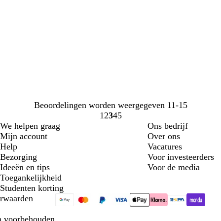
Beoordelingen worden weergegeven
11-15
1
2
3
4
5
Naar
Naar
Naar
Naar
Naar
We helpen graag
Ons bedrijf
pagina
pagina
pagina
pagina
pagina
Mijn account
Over ons
Help
Vacatures
Bezorging
Voor investeerders
Ideeën en tips
Voor de media
Toegankelijkheid
Studenten korting
rwaarden
en voorbehouden.