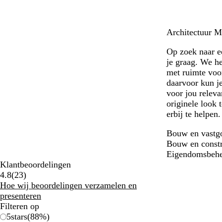
Architectuur M
Op zoek naar e
je graag. We h
met ruimte voo
daarvoor kun je
voor jou releva
originele look 
erbij te helpen
Bouw en vastg
Bouw en constr
Eigendomsbehe
Klantbeoordelingen
23
4.8
(
23
)
klantbeoordelingen
Hoe wij beoordelingen verzamelen en
presenteren
Filteren op
5
stars
(
88
%)