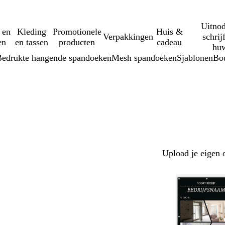
Uitnod
 en
Kleding
Promotionele
Huis &
Verpakkingen
schrij
en
en tassen
producten
cadeau
huw
Bedrukte hangende spandoeken
Mesh spandoeken
Sjablonen
Bo
Upload je eigen 