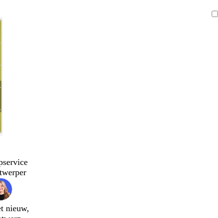
pservice
twerper
t nieuw,