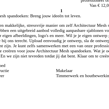
professioneel o
Van € 12,0
1
Pagina
esh spandoeken: Breng jouw ideeën tot leven.
1
en makkelijke, stressvrije manier om zelf Architectuur Mesh 
ebben een uitgebreid aanbod volledig aanpasbare sjablonen vo
r eigen afbeeldingen, logo's en meer. Wil je je eigen ontwer
 bij ons terecht. Upload eenvoudig je ontwerp, sla de ontwerp
nt zijn. Je kunt zelfs samenwerken met een van onze professi
te creëren voor jouw Architectuur Mesh spandoeken. Wat je oo
. En we zijn niet tevreden totdat jij dat bent. Klaar om te cre
oed
uctie
Makelaar
er
Timmerwerk en houtbewerki