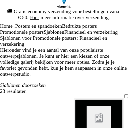
Dia
🚚
Gratis economy verzending voor bestellingen vanaf
1
€ 50.
Hier
meer informatie over verzending.
van
Home
Posters en spandoeken
Bedrukte posters
1
...
Promotionele posters
Sjablonen
Financieel en verzekering
Sjablonen voor Promotionele posters: Financieel en
verzekering
Hieronder vind je een aantal van onze populairste
ontwerpsjablonen. Je kunt er hier een kiezen of onze
volledige galerij bekijken voor meer opties. Zodra je je
favoriet gevonden hebt, kun je hem aanpassen in onze online
ontwerpstudio.
Sjablonen doorzoeken
23 resultaten
Filters