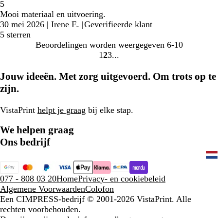
5
Mooi materiaal en uitvoering.
30 mei 2026
|
Irene E.
|
Geverifieerde klant
5 sterren
Beoordelingen worden weergegeven
6-10
1
2
3
Naar
Naar
Naar
pagina
pagina
pagina
Jouw ideeën. Met zorg uitgevoerd. Om trots op te
zijn.
VistaPrint
helpt je graag
bij elke stap.
We helpen graag
Ons bedrijf
077 - 808 03 20
Home
Privacy- en cookiebeleid
Algemene Voorwaarden
Colofon
Een CIMPRESS-bedrijf
© 2001-2026 VistaPrint. Alle
rechten voorbehouden.