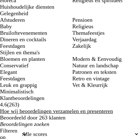
Horeca
Religieus en spiritueel
Huishoudelijke diensten
Gelegenheid
Afstuderen
Pensioen
Baby
Religieus
Bruiloftevenementen
Themafeestjes
Dineren en cocktails
Verjaardag
Feestdagen
Zakelijk
Stijlen en thema's
Bloemen en planten
Modern & Eenvoudig
Conservatief
Natuur en landschap
Elegant
Patronen en teksten
Feestdagen
Retro en vintage
Leuk en grappig
Vet & Kleurrijk
Minimalistisch
Klantbeoordelingen
263
4.6
(
263
)
klantbeoordelingen
Hoe wij beoordelingen verzamelen en presenteren
Beoordeeld door 263 klanten
Mijn
zoekopdrachten
Filteren
op