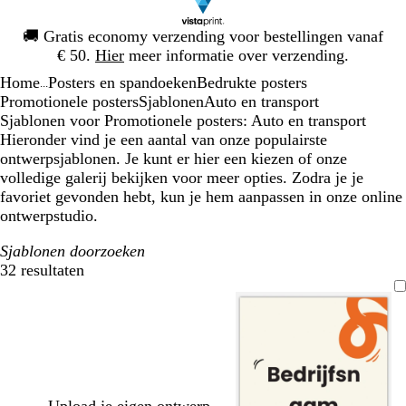
Dia
🚚
Gratis economy verzending voor bestellingen vanaf
1
€ 50.
Hier
meer informatie over verzending.
van
Home
Posters en spandoeken
Bedrukte posters
1
...
Promotionele posters
Sjablonen
Auto en transport
Sjablonen voor Promotionele posters: Auto en transport
Hieronder vind je een aantal van onze populairste
ontwerpsjablonen. Je kunt er hier een kiezen of onze
volledige galerij bekijken voor meer opties. Zodra je je
favoriet gevonden hebt, kun je hem aanpassen in onze online
ontwerpstudio.
Sjablonen doorzoeken
32 resultaten
Filters