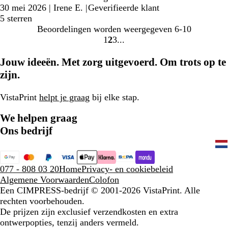
30 mei 2026
|
Irene E.
|
Geverifieerde klant
5 sterren
Beoordelingen worden weergegeven
6-10
1
2
3
Naar
Naar
Naar
pagina
pagina
pagina
Jouw ideeën. Met zorg uitgevoerd. Om trots op te
zijn.
VistaPrint
helpt je graag
bij elke stap.
We helpen graag
Ons bedrijf
077 - 808 03 20
Home
Privacy- en cookiebeleid
Algemene Voorwaarden
Colofon
Een CIMPRESS-bedrijf
© 2001-2026 VistaPrint. Alle
rechten voorbehouden.
De prijzen zijn exclusief verzendkosten en extra
ontwerpopties, tenzij anders vermeld.