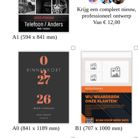
l
n
Krijg een compleet nieuw,
m
professioneel ontwerp
Van € 12,00
z
z
d
A1 (594 x 841 mm)
w
w
o
a
a
n
r
r
k
t
t
e
r
g
r
i
j
s
d
d
t
l
b
g
l
z
z
z
b
z
A0 (841 x 1189 mm)
B1 (707 x 1000 mm)
o
o
u
i
r
r
i
w
w
w
l
w