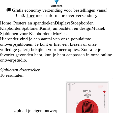
Dia
🚚
Gratis economy verzending voor bestellingen vanaf
1
€ 50.
Hier
meer informatie over verzending.
van
Home
Posters en spandoeken
Displays
Stoepborden
1
...
Klapborden
Sjablonen
Kunst, ambachten en design
Muziek
Sjablonen voor Klapborden: Muziek
Hieronder vind je een aantal van onze populairste
ontwerpsjablonen. Je kunt er hier een kiezen of onze
volledige galerij bekijken voor meer opties. Zodra je je
favoriet gevonden hebt, kun je hem aanpassen in onze online
ontwerpstudio.
Sjablonen doorzoeken
16 resultaten
Filters
Upload je eigen ontwerp