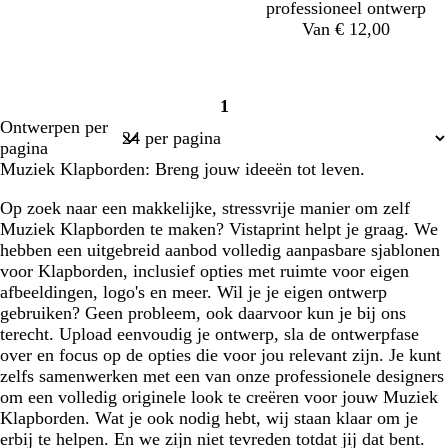
s
w
professioneel ontwerp
Van € 12,00
z
z
z
z
1
w
w
w
w
Pagina
Ontwerpen per
a
a
a
a
1
pagina
r
r
r
r
Muziek Klapborden: Breng jouw ideeën tot leven.
t
t
t
t
Op zoek naar een makkelijke, stressvrije manier om zelf
Muziek Klapborden te maken? Vistaprint helpt je graag. We
hebben een uitgebreid aanbod volledig aanpasbare sjablonen
voor Klapborden, inclusief opties met ruimte voor eigen
afbeeldingen, logo's en meer. Wil je je eigen ontwerp
gebruiken? Geen probleem, ook daarvoor kun je bij ons
terecht. Upload eenvoudig je ontwerp, sla de ontwerpfase
over en focus op de opties die voor jou relevant zijn. Je kunt
zelfs samenwerken met een van onze professionele designers
om een volledig originele look te creëren voor jouw Muziek
Klapborden. Wat je ook nodig hebt, wij staan klaar om je
erbij te helpen. En we zijn niet tevreden totdat jij dat bent.