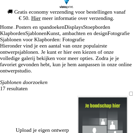
Dia
🚚
Gratis economy verzending voor bestellingen vanaf
1
€ 50.
Hier
meer informatie over verzending.
van
Home
Posters en spandoeken
Displays
Stoepborden
1
...
Klapborden
Sjablonen
Kunst, ambachten en design
Fotografie
Sjablonen voor Klapborden: Fotografie
Hieronder vind je een aantal van onze populairste
ontwerpsjablonen. Je kunt er hier een kiezen of onze
volledige galerij bekijken voor meer opties. Zodra je je
favoriet gevonden hebt, kun je hem aanpassen in onze online
ontwerpstudio.
Sjablonen doorzoeken
17 resultaten
Filters
Upload je eigen ontwerp