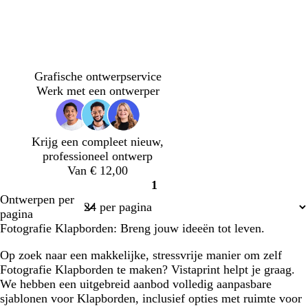
i
j
n
s
w
l
b
o
b
t
o
d
t
b
l
i
i
r
r
e
u
l
o
e
e
i
Grafische ontwerpservice
t
c
u
a
i
r
i
n
r
i
c
Werk met een ontwerper
h
i
n
g
q
j
k
r
g
h
t
n
j
e
u
f
e
a
e
t
r
e
o
g
r
c
g
Krijg een compleet nieuw,
o
i
r
g
o
r
professioneel ontwerp
z
s
o
r
t
i
Van € 12,00
e
e
e
i
t
j
1
n
j
a
s
Pagina
Ontwerpen per
s
1
pagina
Fotografie Klapborden: Breng jouw ideeën tot leven.
Op zoek naar een makkelijke, stressvrije manier om zelf
Fotografie Klapborden te maken? Vistaprint helpt je graag.
We hebben een uitgebreid aanbod volledig aanpasbare
sjablonen voor Klapborden, inclusief opties met ruimte voor