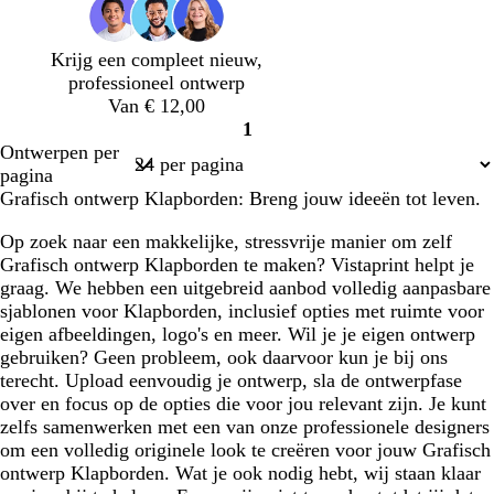
e
e
e
e
e
e
t
j
t
r
g
e
Krijg een compleet nieuw,
g
r
professioneel ontwerp
r
i
Van € 12,00
i
j
1
j
s
Pagina
Ontwerpen per
s
1
pagina
Grafisch ontwerp Klapborden: Breng jouw ideeën tot leven.
Op zoek naar een makkelijke, stressvrije manier om zelf
Grafisch ontwerp Klapborden te maken? Vistaprint helpt je
graag. We hebben een uitgebreid aanbod volledig aanpasbare
sjablonen voor Klapborden, inclusief opties met ruimte voor
eigen afbeeldingen, logo's en meer. Wil je je eigen ontwerp
gebruiken? Geen probleem, ook daarvoor kun je bij ons
terecht. Upload eenvoudig je ontwerp, sla de ontwerpfase
over en focus op de opties die voor jou relevant zijn. Je kunt
zelfs samenwerken met een van onze professionele designers
om een volledig originele look te creëren voor jouw Grafisch
ontwerp Klapborden. Wat je ook nodig hebt, wij staan klaar