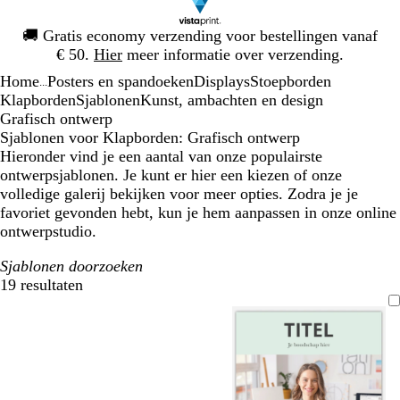
Dia
🚚
Gratis economy verzending voor bestellingen vanaf
1
€ 50.
Hier
meer informatie over verzending.
van
Home
Posters en spandoeken
Displays
Stoepborden
1
...
Klapborden
Sjablonen
Kunst, ambachten en design
Grafisch ontwerp
Sjablonen voor Klapborden: Grafisch ontwerp
Hieronder vind je een aantal van onze populairste
ontwerpsjablonen. Je kunt er hier een kiezen of onze
volledige galerij bekijken voor meer opties. Zodra je je
favoriet gevonden hebt, kun je hem aanpassen in onze online
ontwerpstudio.
Sjablonen doorzoeken
19 resultaten
Filters