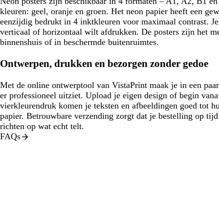
Neon posters zijn beschikbaar in 4 formaten – A1, A2, B1 en
kleuren: geel, oranje en groen. Het neon papier heeft een ge
eenzijdig bedrukt in 4 inktkleuren voor maximaal contrast. Je 
verticaal of horizontaal wilt afdrukken. De posters zijn het m
binnenshuis of in beschermde buitenruimtes.
Ontwerpen, drukken en bezorgen zonder gedoe
Met de online ontwerptool van VistaPrint maak je in een paar
er professioneel uitziet. Upload je eigen design of begin van
vierkleurendruk komen je teksten en afbeeldingen goed tot hu
papier. Betrouwbare verzending zorgt dat je bestelling op tijd b
richten op wat echt telt.
FAQs