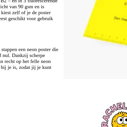
 B2 – en in 3 fluorescerende
wicht van 90 gsm en is
kiest zelf of je de poster
eest geschikt voor gebruik
 stappen een neon poster die
af nul. Dankzij scherpe
n recht op het felle neon
ij je is, zodat jij je kunt