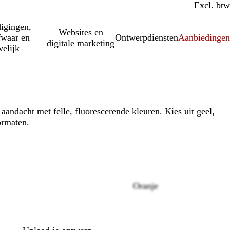
Incl. btw
Excl. btw
igingen,
Websites en
fwaar en
Ontwerpdiensten
Aanbiedinge
digitale marketing
elijk
aandacht met felle, fluorescerende kleuren. Kies uit geel,
ormaten.
Oranje
Loading
options