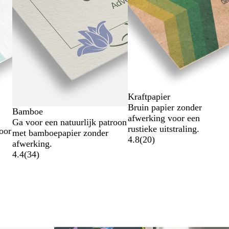
Kraftpapier
Bruin papier zonder
Bamboe
afwerking voor een
Ga voor een natuurlijk patroon
rustieke uitstraling.
oor
met bamboepapier zonder
4.8
(
20
)
afwerking.
4.4
(
34
)