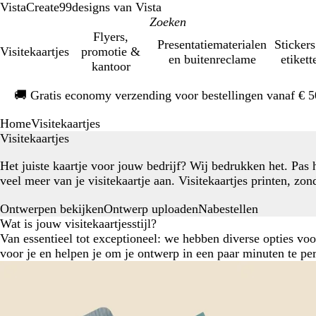
VistaCreate
99designs van Vista
Flyers,
Presentatiematerialen
Stickers
Visitekaartjes
promotie &
en buitenreclame
etikett
kantoor
Dia
🚚
Gratis economy verzending voor bestellingen vanaf € 
1
van
Home
Visitekaartjes
1
Visitekaartjes
Het juiste kaartje voor jouw bedrijf? Wij bedrukken het. Pas 
veel meer van je visitekaartje aan. Visitekaartjes printen, zon
Ontwerpen bekijken
Nabestellen
Ontwerp uploaden
Wat is jouw visitekaartjesstijl?
Van essentieel tot exceptioneel: we hebben diverse opties voor
voor je en helpen je om je ontwerp in een paar minuten te per
Aanbevolen