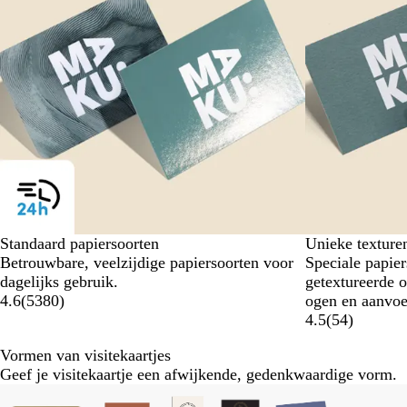
Standaard papiersoorten
Unieke texture
Betrouwbare, veelzijdige papiersoorten voor
Speciale papier
dagelijks gebruik.
getextureerde 
4.6
(
5380
)
ogen en aanvoe
4.5
(
54
)
Vormen van visitekaartjes
Geef je visitekaartje een afwijkende, gedenkwaardige vorm.
Dia's
Nieuw