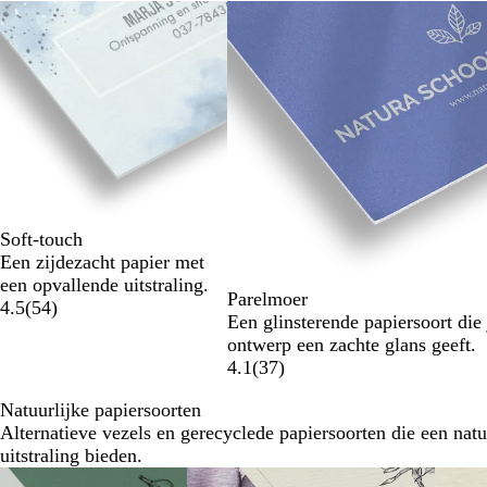
Dia's
1
t/m
2
van
6
Soft-touch
Een zijdezacht papier met
een opvallende uitstraling.
Parelmoer
4.5
(
54
)
Een glinsterende papiersoort die 
ontwerp een zachte glans geeft.
4.1
(
37
)
Natuurlijke papiersoorten
Alternatieve vezels en gerecyclede papiersoorten die een natu
uitstraling bieden.
Dia's