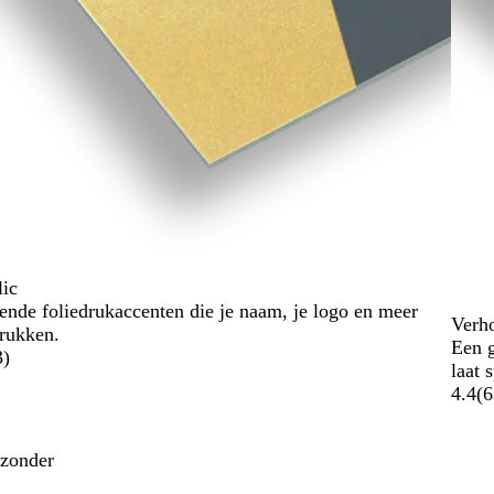
lic
ende foliedrukaccenten die je naam, je logo en meer
Verh
rukken.
Een g
3
)
laat 
4.4
(
6
jzonder