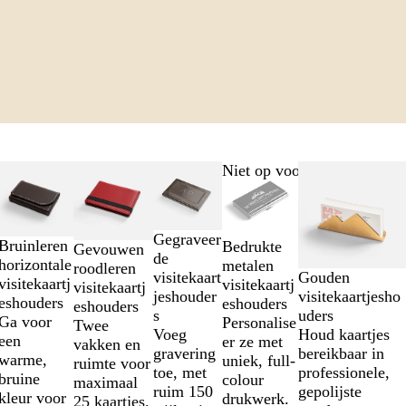
Niet op voorraad
Gegraveer
Bruinleren
Bedrukte
Gevouwen
de
horizontale
metalen
roodleren
visitekaart
Gouden
visitekaartj
visitekaartj
visitekaartj
jeshouder
visitekaartjesho
eshouders
eshouders
eshouders
s
uders
Ga voor
Personalise
Twee
Voeg
Houd kaartjes
een
er ze met
vakken en
gravering
bereikbaar in
warme,
uniek, full-
ruimte voor
toe, met
professionele,
bruine
colour
maximaal
ruim 150
gepolijste
kleur voor
drukwerk.
25 kaartjes.