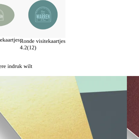
ekaartjes
Ronde visitekaartjes
4.2
(
12
)
ere indruk wilt