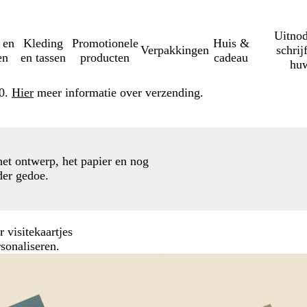
Uitnod
 en
Kleding
Promotionele
Huis &
Verpakkingen
schrij
en
en tassen
producten
cadeau
huw
50.
Hier
meer informatie over verzending.
het ontwerp, het papier en nog
der gedoe.
 visitekaartjes
sonaliseren.