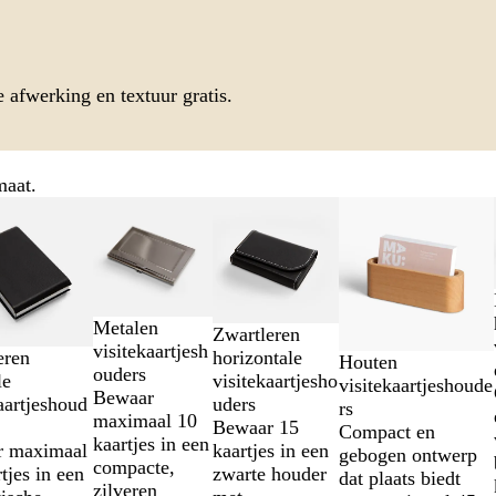
e afwerking en textuur gratis.
maat.
Metalen
Zwartleren
visitekaartjesh
horizontale
eren
Houten
ouders
visitekaartjesho
le
visitekaartjeshoude
Bewaar
uders
aartjeshoud
rs
maximaal 10
Bewaar 15
Compact en
kaartjes in een
kaartjes in een
r maximaal
gebogen ontwerp
compacte,
zwarte houder
tjes in een
dat plaats biedt
zilveren