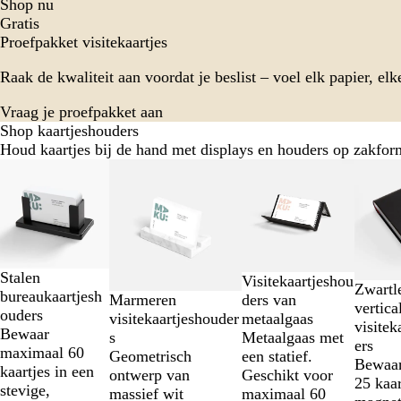
Shop nu
Gratis
Proefpakket visitekaartjes
Raak de kwaliteit aan voordat je beslist – voel elk papier, elk
Vraag je proefpakket aan
Shop kaartjeshouders
Houd kaartjes bij de hand met displays en houders op zakfor
Dia's
1
t/m
2
van
12
Stalen
Visitekaartjeshou
Zwartl
bureaukaartjesh
ders van
Marmeren
vertica
ouders
metaalgaas
visitekaartjeshouder
visitek
Bewaar
Metaalgaas met
s
ers
maximaal 60
een statief.
Geometrisch
Bewaa
kaartjes in een
Geschikt voor
ontwerp van
25 kaar
stevige,
maximaal 60
massief wit