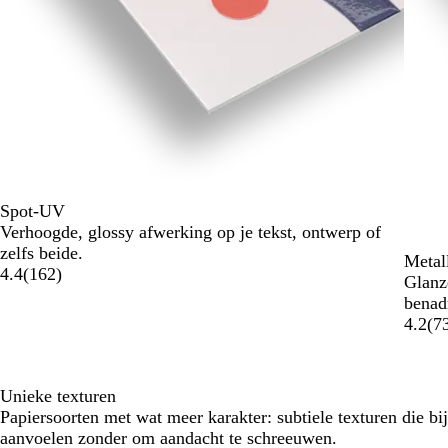
Spot-UV
Verhoogde, glossy afwerking op je tekst, ontwerp of
zelfs beide.
Metal
4.4
(
162
)
Glanz
benad
4.2
(
7
Unieke texturen
Papiersoorten met wat meer karakter: subtiele texturen die bi
aanvoelen zonder om aandacht te schreeuwen.