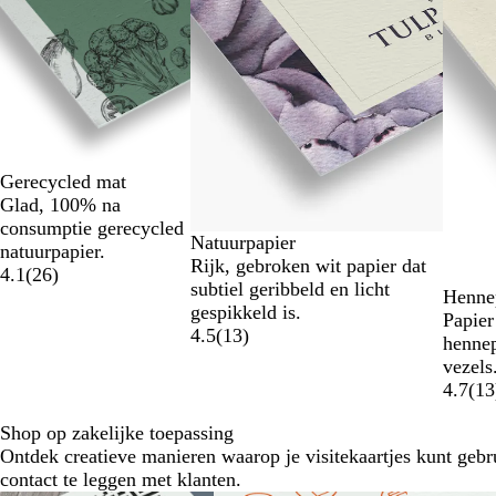
1
t/m
2
van
6
Gerecycled mat
Glad, 100% na
consumptie gerecycled
Natuurpapier
natuurpapier.
Rijk, gebroken wit papier dat
4.1
(
26
)
subtiel geribbeld en licht
Henne
gespikkeld is.
Papier
4.5
(
13
)
hennep
vezels
4.7
(
13
Shop op zakelijke toepassing
Ontdek creatieve manieren waarop je visitekaartjes kunt geb
contact te leggen met klanten.