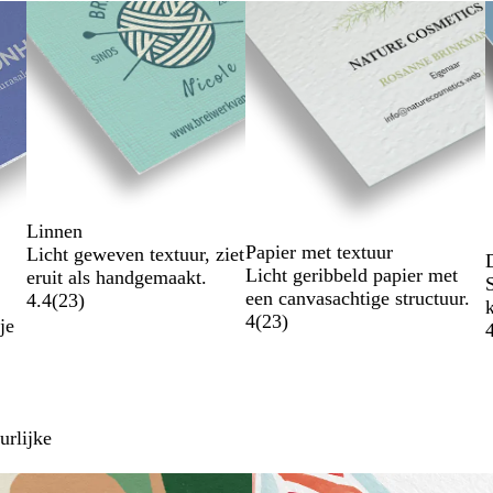
Linnen
Papier met textuur
Licht geweven textuur, ziet
Licht geribbeld papier met
eruit als handgemaakt.
een canvasachtige structuur.
4.4
(
23
)
k
4
(
23
)
je
urlijke