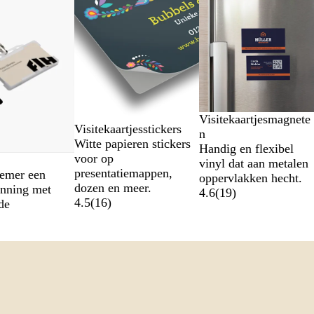
Visitekaartjesmagnete
Visitekaartjesstickers
n
Witte papieren stickers
Handig en flexibel
voor op
vinyl dat aan metalen
presentatiemappen,
nemer een
oppervlakken hecht.
dozen en meer.
enning met
4.6
(
19
)
4.5
(
16
)
de