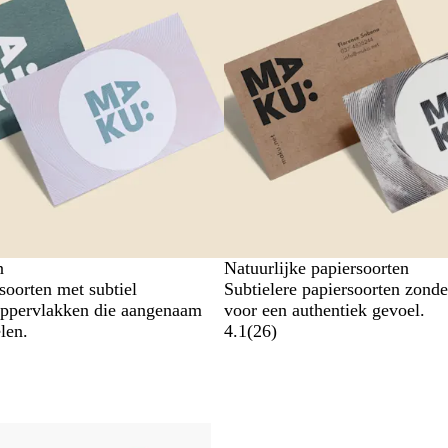
n
Natuurlijke papiersoorten
soorten met subtiel
Subtielere papiersoorten zond
oppervlakken die aangenaam
voor een authentiek gevoel.
len.
4.1
(
26
)