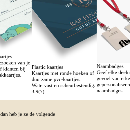
Nieuw
artjes
ezoeken van je
Naambadges
Plastic kaartjes
f klanten bij
Geef elke deel
Kaartjes met ronde hoeken of
akkaartjes.
gevoel van erk
duurzame pvc-kaartjes.
gepersonaliseer
Watervast en scheurbestendig.
naambadges.
3.9
(
7
)
 dan heb je ze de volgende