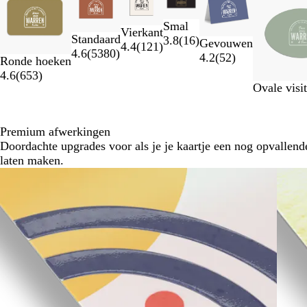
1
t/m
Smal
2
Vierkant
Standaard
3.8
(
16
)
Gevouwen
van
4.4
(
121
)
4.6
(
5380
)
4.2
(
52
)
7
Ronde hoeken
4.6
(
653
)
Ovale visit
Premium afwerkingen
Doordachte upgrades voor als je je kaartje een nog opvallend
laten maken.
Dia's
1
t/m
2
van
3