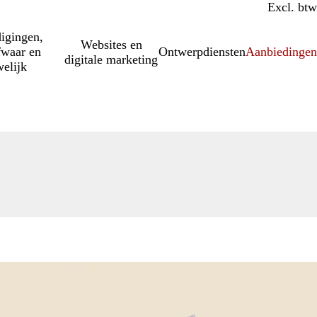
Incl. btw
Excl. btw
igingen,
Websites en
fwaar en
Ontwerpdiensten
Aanbiedinge
digitale marketing
elijk