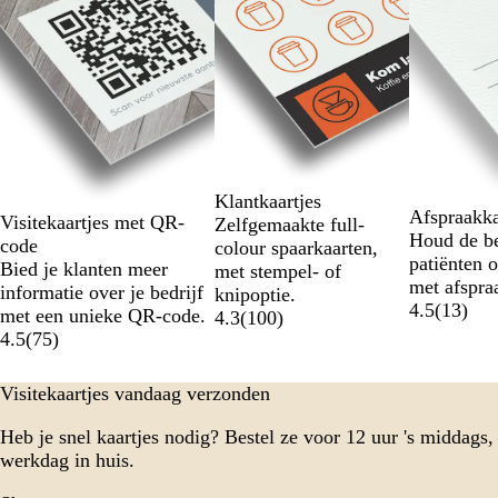
Dia's
1
t/m
2
van
7
Klantkaartjes
Afspraakka
Visitekaartjes met QR-
Zelfgemaakte full-
Houd de b
code
colour spaarkaarten,
patiënten o
Bied je klanten meer
met stempel- of
met afspra
informatie over je bedrijf
knipoptie.
4.5
(
13
)
met een unieke QR-code.
4.3
(
100
)
4.5
(
75
)
Visitekaartjes vandaag verzonden
Heb je snel kaartjes nodig? Bestel ze voor 12 uur 's middags,
werkdag in huis.