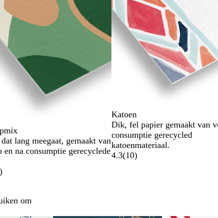
Katoen
Dik, fel papier gemaakt van v
pmix
consumptie gerecycled
 dat lang meegaat, gemaakt van
katoenmateriaal.
 en na consumptie gerecyclede
4.3
(
10
)
.
)
ruiken om