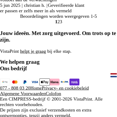
5 jun 2025
|
christian h.
|
Geverifieerde klant
er passen er zelfs meer in als vermeld
Beoordelingen worden weergegeven
1-5
1
2
3
Naar
Naar
Naar
pagina
pagina
pagina
Jouw ideeën. Met zorg uitgevoerd. Om trots op te
zijn.
VistaPrint
helpt je graag
bij elke stap.
We helpen graag
Ons bedrijf
077 - 808 03 20
Home
Privacy- en cookiebeleid
Algemene Voorwaarden
Colofon
Een CIMPRESS-bedrijf
© 2001-2026 VistaPrint. Alle
rechten voorbehouden.
De prijzen zijn exclusief verzendkosten en extra
ontwerpopties, tenzij anders vermeld.