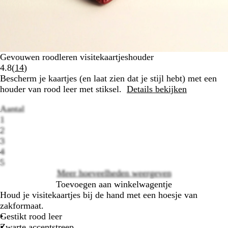
Gevouwen roodleren visitekaartjeshouder
Lees
4.8
(
14
)
14
Bescherm je kaartjes (en laat zien dat je stijl hebt) met een
klantbeoordelingen
houder van rood leer met stiksel.
Details bekijken
Aantal
1
2
3
Loading
4
options
5
Meer hoeveelheden weergeven
Toevoegen aan winkelwagentje
Houd je visitekaartjes bij de hand met een hoesje van
zakformaat.
Gestikt rood leer
Zwarte accentstreep