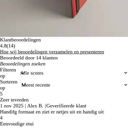
Klantbeoordelingen
14
4.8
(
14
)
klantbeoordelingen
Hoe wij beoordelingen verzamelen en presenteren
Beoordeeld door 14 klanten
Mijn
zoekopdrachten
Filteren
op
Sorteren
op
5
Zeer tevreden
1 nov 2025
|
Alex B.
|
Geverifieerde klant
Handifg formaat en ziet er netjes uit en handig uit
4
Eenvoudige etui