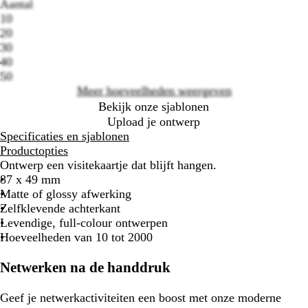
Aantal
10
20
Loading
30
options
40
50
Meer hoeveelheden weergeven
Bekijk onze sjablonen
Upload je ontwerp
Specificaties en sjablonen
Productopties
Ontwerp een visitekaartje dat blijft hangen.
87 x 49 mm
Matte of glossy afwerking
Zelfklevende achterkant
Levendige, full-colour ontwerpen
Hoeveelheden van 10 tot 2000
Netwerken na de handdruk
Geef je netwerkactiviteiten een boost met onze moderne