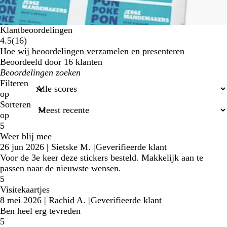
Klantbeoordelingen
16
4.5
(
16
)
klantbeoordelingen
Hoe wij beoordelingen verzamelen en presenteren
Beoordeeld door 16 klanten
Mijn
zoekopdrachten
Filteren
op
Sorteren
op
5
Weer blij mee
26 jun 2026
|
Sietske M.
|
Geverifieerde klant
Voor de 3e keer deze stickers besteld. Makkelijk aan te
passen naar de nieuwste wensen.
5
Visitekaartjes
8 mei 2026
|
Rachid A.
|
Geverifieerde klant
Ben heel erg tevreden
5