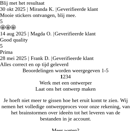
Blij met het resultaat
30 okt 2025
|
Miranda K.
|
Geverifieerde klant
Mooie stickers ontvangen, blij mee.
5
🤩🤩🤩
14 aug 2025
|
Magda O.
|
Geverifieerde klant
Good quality
5
Prima
28 mei 2025
|
Frank D.
|
Geverifieerde klant
Alles correct en op tijd geleverd
Beoordelingen worden weergegeven
1-5
1
2
3
4
Naar
Naar
Naar
Naar
Werk met een ontwerper
pagina
pagina
pagina
pagina
Laat ons het ontwerp maken
Je hoeft niet meer te gissen hoe het eruit komt te zien. Wij
nemen het volledige ontwerpproces voor onze rekening, van
het brainstormen over ideeën tot het leveren van de
bestanden in je account.
Meer weten?