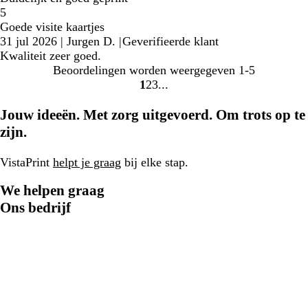
5
Goede visite kaartjes
31 jul 2026
|
Jurgen D.
|
Geverifieerde klant
Kwaliteit zeer goed.
Beoordelingen worden weergegeven
1-5
1
2
3
Naar
Naar
Naar
pagina
pagina
pagina
Jouw ideeën. Met zorg uitgevoerd. Om trots op te
zijn.
VistaPrint
helpt je graag
bij elke stap.
We helpen graag
Ons bedrijf
077 - 808 03 20
Home
Privacy- en cookiebeleid
Algemene Voorwaarden
Colofon
Een CIMPRESS-bedrijf
© 2001-2026 VistaPrint. Alle
rechten voorbehouden.