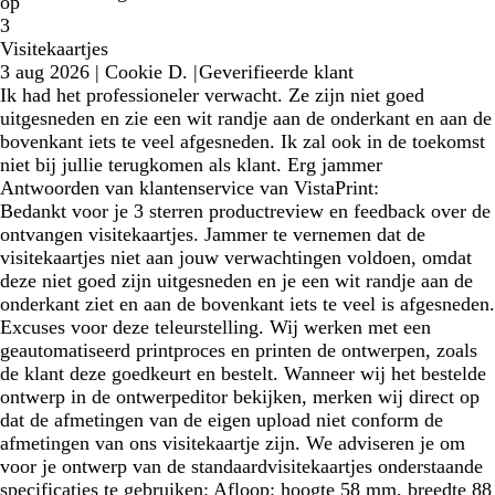
op
3
Visitekaartjes
3 aug 2026
|
Cookie D.
|
Geverifieerde klant
Ik had het professioneler verwacht. Ze zijn niet goed
uitgesneden en zie een wit randje aan de onderkant en aan de
bovenkant iets te veel afgesneden. Ik zal ook in de toekomst
niet bij jullie terugkomen als klant. Erg jammer
Antwoorden van klantenservice van VistaPrint:
Bedankt voor je 3 sterren productreview en feedback over de
ontvangen visitekaartjes. Jammer te vernemen dat de
visitekaartjes niet aan jouw verwachtingen voldoen, omdat
deze niet goed zijn uitgesneden en je een wit randje aan de
onderkant ziet en aan de bovenkant iets te veel is afgesneden.
Excuses voor deze teleurstelling. Wij werken met een
geautomatiseerd printproces en printen de ontwerpen, zoals
de klant deze goedkeurt en bestelt. Wanneer wij het bestelde
ontwerp in de ontwerpeditor bekijken, merken wij direct op
dat de afmetingen van de eigen upload niet conform de
afmetingen van ons visitekaartje zijn. We adviseren je om
voor je ontwerp van de standaardvisitekaartjes onderstaande
specificaties te gebruiken: Afloop: hoogte 58 mm, breedte 88