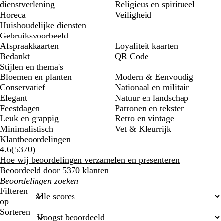
dienstverlening
Religieus en spiritueel
Horeca
Veiligheid
Huishoudelijke diensten
Gebruiksvoorbeeld
Afspraakkaarten
Loyaliteit kaarten
Bedankt
QR Code
Stijlen en thema's
Bloemen en planten
Modern & Eenvoudig
Conservatief
Nationaal en militair
Elegant
Natuur en landschap
Feestdagen
Patronen en teksten
Leuk en grappig
Retro en vintage
Minimalistisch
Vet & Kleurrijk
Klantbeoordelingen
5370
4.6
(
5370
)
klantbeoordelingen
Hoe wij beoordelingen verzamelen en presenteren
Beoordeeld door 5370 klanten
Mijn
zoekopdrachten
Filteren
op
Sorteren