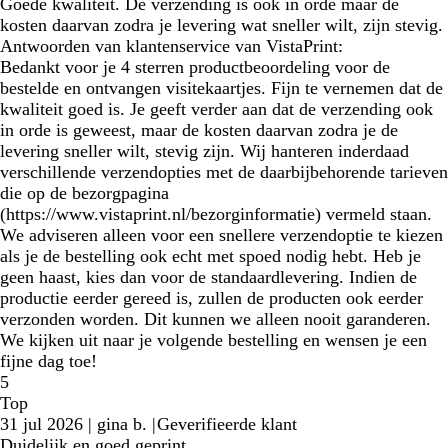
Goede kwaliteit. De verzending is ook in orde maar de
kosten daarvan zodra je levering wat sneller wilt, zijn stevig.
Antwoorden van klantenservice van VistaPrint:
Bedankt voor je 4 sterren productbeoordeling voor de
bestelde en ontvangen visitekaartjes. Fijn te vernemen dat de
kwaliteit goed is. Je geeft verder aan dat de verzending ook
in orde is geweest, maar de kosten daarvan zodra je de
levering sneller wilt, stevig zijn. Wij hanteren inderdaad
verschillende verzendopties met de daarbijbehorende tarieven
die op de bezorgpagina
(https://www.vistaprint.nl/bezorginformatie) vermeld staan.
We adviseren alleen voor een snellere verzendoptie te kiezen
als je de bestelling ook echt met spoed nodig hebt. Heb je
geen haast, kies dan voor de standaardlevering. Indien de
productie eerder gereed is, zullen de producten ook eerder
verzonden worden. Dit kunnen we alleen nooit garanderen.
We kijken uit naar je volgende bestelling en wensen je een
fijne dag toe!
5
Top
31 jul 2026
|
gina b.
|
Geverifieerde klant
Duidelijk en goed geprint