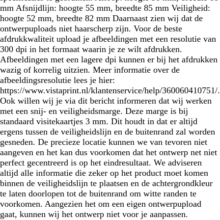
mm Afsnijdlijn: hoogte 55 mm, breedte 85 mm Veiligheid:
hoogte 52 mm, breedte 82 mm Daarnaast zien wij dat de
ontwerpuploads niet haarscherp zijn. Voor de beste
afdrukkwaliteit upload je afbeeldingen met een resolutie van
300 dpi in het formaat waarin je ze wilt afdrukken.
Afbeeldingen met een lagere dpi kunnen er bij het afdrukken
wazig of korrelig uitzien. Meer informatie over de
afbeeldingsresolutie lees je hier:
https://www.vistaprint.nl/klantenservice/help/360060410751/.
Ook willen wij je via dit bericht informeren dat wij werken
met een snij- en veiligheidsmarge. Deze marge is bij
standaard visitekaartjes 3 mm. Dit houdt in dat er altijd
ergens tussen de veiligheidslijn en de buitenrand zal worden
gesneden. De precieze locatie kunnen we van tevoren niet
aangeven en het kan dus voorkomen dat het ontwerp net niet
perfect gecentreerd is op het eindresultaat. We adviseren
altijd alle informatie die zeker op het product moet komen
binnen de veiligheidslijn te plaatsen en de achtergrondkleur
te laten doorlopen tot de buitenrand om witte randen te
voorkomen. Aangezien het om een eigen ontwerpupload
gaat, kunnen wij het ontwerp niet voor je aanpassen.