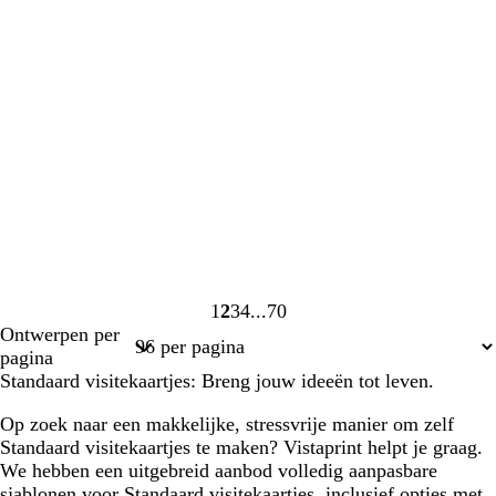
1
2
3
4
70
Pagina
Pagina
Pagina
Pagina
Pagina
Ontwerpen per
1
2
3
4
70
pagina
Standaard visitekaartjes: Breng jouw ideeën tot leven.
Op zoek naar een makkelijke, stressvrije manier om zelf
Standaard visitekaartjes te maken? Vistaprint helpt je graag.
We hebben een uitgebreid aanbod volledig aanpasbare
sjablonen voor Standaard visitekaartjes, inclusief opties met