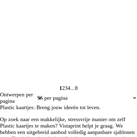
1
2
3
4
8
Pagina
Pagina
Pagina
Pagina
Pagina
Ontwerpen per
1
2
3
4
8
pagina
Plastic kaartjes: Breng jouw ideeën tot leven.
Op zoek naar een makkelijke, stressvrije manier om zelf
Plastic kaartjes te maken? Vistaprint helpt je graag. We
hebben een uitgebreid aanbod volledig aanpasbare sjablonen