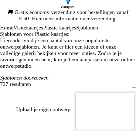
Dia
🚚
Gratis economy verzending voor bestellingen vanaf
1
€ 50.
Hier
meer informatie over verzending.
van
Home
Visitekaartjes
Plastic kaartjes
Sjablonen
1
Sjablonen voor Plastic kaartjes:
Hieronder vind je een aantal van onze populairste
ontwerpsjablonen. Je kunt er hier een kiezen of onze
volledige galerij bekijken voor meer opties. Zodra je je
favoriet gevonden hebt, kun je hem aanpassen in onze online
ontwerpstudio.
Sjablonen doorzoeken
727 resultaten
Filters
Upload je eigen ontwerp
w
g
f
d