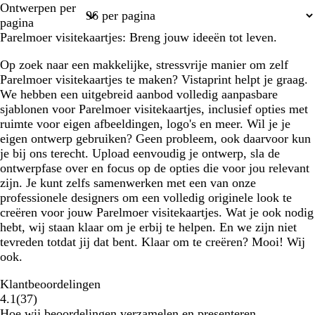
Ontwerpen per
1
2
3
4
44
pagina
Parelmoer visitekaartjes: Breng jouw ideeën tot leven.
Op zoek naar een makkelijke, stressvrije manier om zelf
Parelmoer visitekaartjes te maken? Vistaprint helpt je graag.
We hebben een uitgebreid aanbod volledig aanpasbare
sjablonen voor Parelmoer visitekaartjes, inclusief opties met
ruimte voor eigen afbeeldingen, logo's en meer. Wil je je
eigen ontwerp gebruiken? Geen probleem, ook daarvoor kun
je bij ons terecht. Upload eenvoudig je ontwerp, sla de
ontwerpfase over en focus op de opties die voor jou relevant
zijn. Je kunt zelfs samenwerken met een van onze
professionele designers om een volledig originele look te
creëren voor jouw Parelmoer visitekaartjes. Wat je ook nodig
hebt, wij staan klaar om je erbij te helpen. En we zijn niet
tevreden totdat jij dat bent. Klaar om te creëren? Mooi! Wij
ook.
Klantbeoordelingen
37
4.1
(
37
)
klantbeoordelingen
Hoe wij beoordelingen verzamelen en presenteren