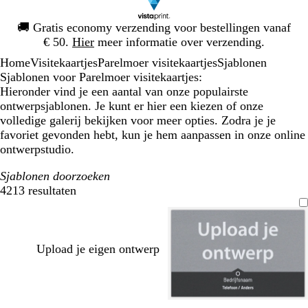
Dia
🚚
Gratis economy verzending voor bestellingen vanaf
1
€ 50.
Hier
meer informatie over verzending.
van
Home
Visitekaartjes
Parelmoer visitekaartjes
Sjablonen
1
Sjablonen voor Parelmoer visitekaartjes:
Hieronder vind je een aantal van onze populairste
ontwerpsjablonen. Je kunt er hier een kiezen of onze
volledige galerij bekijken voor meer opties. Zodra je je
favoriet gevonden hebt, kun je hem aanpassen in onze online
ontwerpstudio.
Sjablonen doorzoeken
4213 resultaten
Filters
Upload je eigen ontwerp
d
g
f
t
g
b
m
t
w