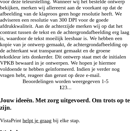
voor deze teleurstelling. Wanneer wij het bestelde ontwerp
bekijken, merken wij allereerst aan de voorkant op dat de
afbeelding van de klaproos geen hoge resolutie heeft. We
adviseren een resolutie van 300 DPI voor de goede
afdrukkwaliteit. Aan de achterzijde merken wij op dat het
contrast tussen de tekst en de achtergrondafbeelding erg laag
is, waardoor de tekst moeilijk leesbaar is. We hebben een
kopie van je ontwerp gemaakt, de achtergrondafbeelding op
de achterkant wat transparant gemaakt en de groene
tekstkleur iets donkerder. Dit ontwerp staat met de initialen
VPKB bewaard in je ontwerpen. We hopen je hiermee
voldoende te hebben geïnformeerd. Indien je verder nog
vragen hebt, reageer dan gerust op deze e-mail.
Beoordelingen worden weergegeven
1-5
1
2
3
Naar
Naar
Naar
pagina
pagina
pagina
Jouw ideeën. Met zorg uitgevoerd. Om trots op te
zijn.
VistaPrint
helpt je graag
bij elke stap.