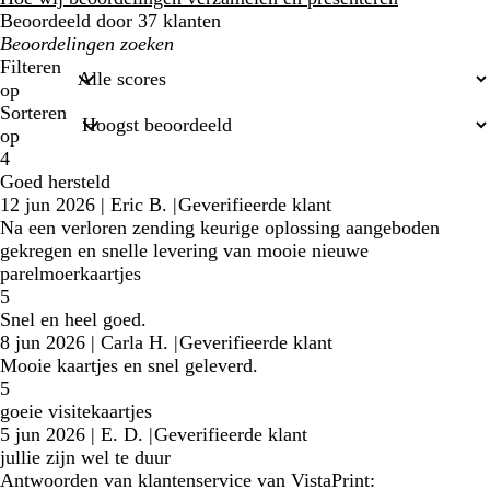
Beoordeeld door 37 klanten
Mijn
zoekopdrachten
Filteren
op
Sorteren
op
4
Goed hersteld
12 jun 2026
|
Eric B.
|
Geverifieerde klant
Na een verloren zending keurige oplossing aangeboden
gekregen en snelle levering van mooie nieuwe
parelmoerkaartjes
5
Snel en heel goed.
8 jun 2026
|
Carla H.
|
Geverifieerde klant
Mooie kaartjes en snel geleverd.
5
goeie visitekaartjes
5 jun 2026
|
E. D.
|
Geverifieerde klant
jullie zijn wel te duur
Antwoorden van klantenservice van VistaPrint: