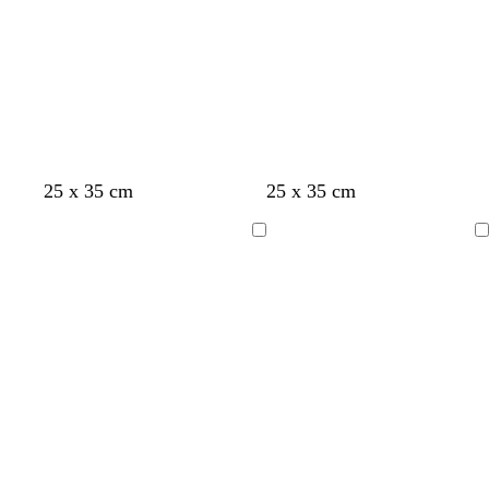
25 x 35 cm
25 x 35 cm
Bezig
Bezig
met
met
laden
laden