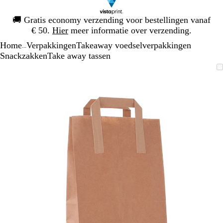
Dia
🚚
Gratis economy verzending voor bestellingen vanaf
1
€ 50.
Hier
meer informatie over verzending.
van
Home
Verpakkingen
Takeaway voedselverpakkingen
1
...
Snackzakken
Take away tassen
Dia
Zoombare
Gezoomd
Gebruik
Klik
1
afbeelding
tot
plus-
om
van
minimum
en
uit
1
mintoetsen
te
om
vouwen
te
zoomen
en
pijltjestoetsen
om
te
zwenken