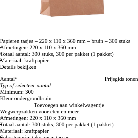
Papieren tasjes – 220 x 110 x 360 mm – bruin – 300 stuks
Afmetingen: 220 x 110 x 360 mm
Totaal aantal: 300 stuks, 300 per pakket (1 pakket)
Materiaal: kraftpapier
Details bekijken
Aantal
*
Prijsgids tonen
Minimum: 300
Kleur ondergrond
bruin
b
Toevoegen aan winkelwagentje
r
Wegwerpzakken voor eten en meer.
u
Afmetingen: 220 x 110 x 360 mm
i
Totaal aantal: 300 stuks, 300 per pakket (1 pakket)
n
Materiaal: kraftpapier
Subcategorie: take away tassen