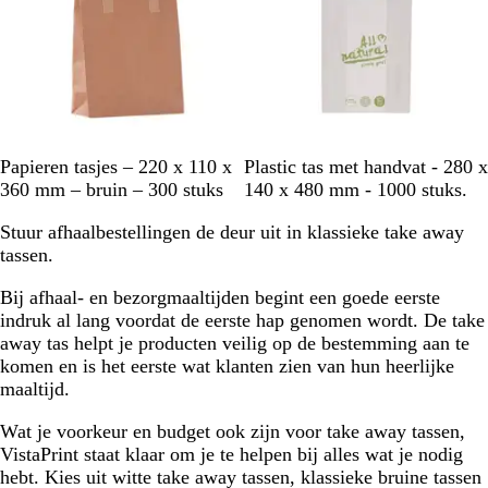
b
w
Papieren tasjes – 220 x 110 x
Plastic tas met handvat - 280 x
r
i
360 mm – bruin – 300 stuks
140 x 480 mm - 1000 stuks.
u
t
Stuur afhaalbestellingen de deur uit in klassieke take away
i
tassen.
n
Bij afhaal- en bezorgmaaltijden begint een goede eerste
indruk al lang voordat de eerste hap genomen wordt. De take
away tas helpt je producten veilig op de bestemming aan te
komen en is het eerste wat klanten zien van hun heerlijke
maaltijd.
Wat je voorkeur en budget ook zijn voor take away tassen,
VistaPrint staat klaar om je te helpen bij alles wat je nodig
hebt. Kies uit witte take away tassen, klassieke bruine tassen