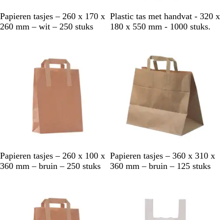
W
w
Papieren tasjes – 260 x 170 x
Plastic tas met handvat - 320 x
i
i
260 mm – wit – 250 stuks
180 x 550 mm - 1000 stuks.
t
t
B
B
Papieren tasjes – 260 x 100 x
Papieren tasjes – 360 x 310 x
r
r
360 mm – bruin – 250 stuks
360 mm – bruin – 125 stuks
u
u
Niet op voorraad
Niet op voorraad
i
i
n
n