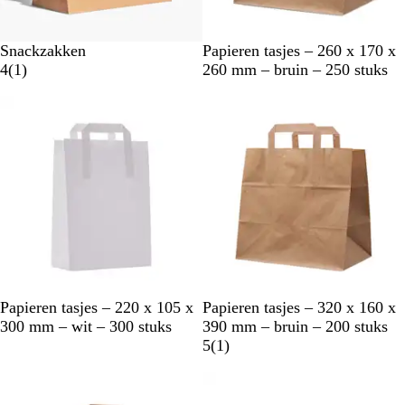
b
Snackzakken
Papieren tasjes – 260 x 170 x
1
r
4
(
1
)
260 mm – bruin – 250 stuks
b
u
e
i
o
n
o
r
d
e
l
i
n
g
w
B
Papieren tasjes – 220 x 105 x
Papieren tasjes – 320 x 160 x
i
r
300 mm – wit – 300 stuks
390 mm – bruin – 200 stuks
t
u
1
5
(
1
)
i
b
n
e
o