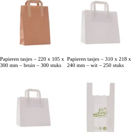
o
r
d
e
l
i
n
g
B
W
Papieren tasjes – 220 x 105 x
Papieren tasjes – 310 x 218 x
r
i
300 mm – bruin – 300 stuks
240 mm – wit – 250 stuks
u
t
i
n