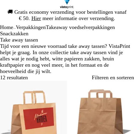
Dia
🚚
Gratis economy verzending voor bestellingen vanaf
1
€ 50.
Hier
meer informatie over verzending.
van
Home
Verpakkingen
Takeaway voedselverpakkingen
1
...
Snackzakken
Take away tassen
Tijd voor een nieuwe voorraad take away tassen? VistaPrint
helpt je graag. In onze collectie take away tassen vind je
alles wat je nodig hebt, witte papieren zakken, bruin
kraftpapier en nog veel meer, in het formaat en de
hoeveelheid die jij wilt.
12 resultaten
Filteren en sorteren
Bestseller