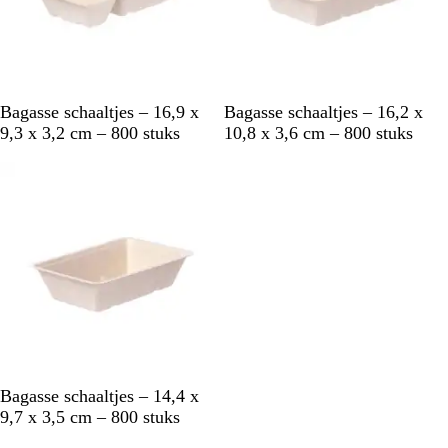
B
B
Bagasse schaaltjes – 16,9 x
Bagasse schaaltjes – 16,2 x
l
l
9,3 x 3,2 cm – 800 stuks
10,8 x 3,6 cm – 800 stuks
e
e
Niet op voorraad
e
e
k
k
w
w
i
i
t
t
B
Bagasse schaaltjes – 14,4 x
l
9,7 x 3,5 cm – 800 stuks
e