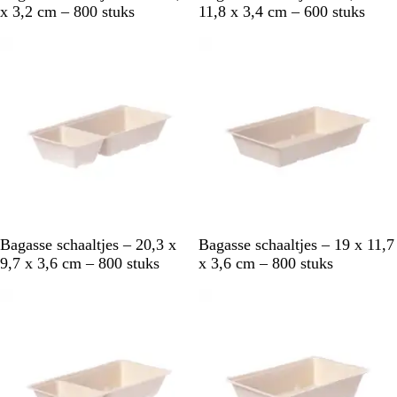
l
l
x 3,2 cm – 800 stuks
11,8 x 3,4 cm – 600 stuks
e
e
Niet op voorraad
Niet op voorraad
e
e
k
k
w
w
i
i
t
t
B
B
Bagasse schaaltjes – 20,3 x
Bagasse schaaltjes – 19 x 11,7
l
l
9,7 x 3,6 cm – 800 stuks
x 3,6 cm – 800 stuks
e
e
Niet op voorraad
Niet op voorraad
e
e
k
k
w
w
i
i
t
t