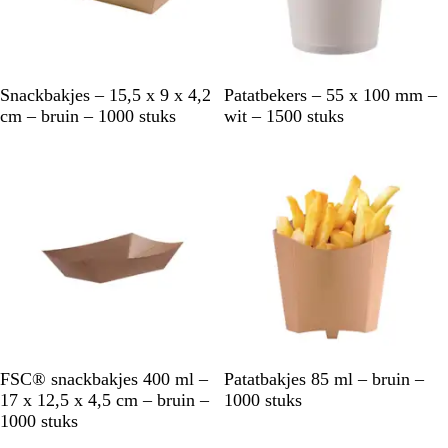
n
g
B
W
Snackbakjes – 15,5 x 9 x 4,2
Patatbekers – 55 x 100 mm –
r
i
cm – bruin – 1000 stuks
wit – 1500 stuks
u
t
i
n
B
B
FSC® snackbakjes 400 ml –
Patatbakjes 85 ml – bruin –
r
r
17 x 12,5 x 4,5 cm – bruin –
1000 stuks
u
u
1000 stuks
i
i