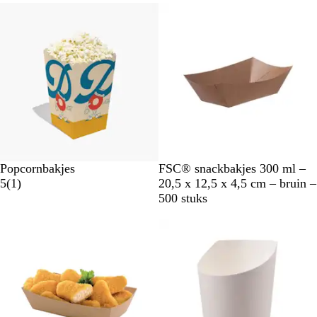
Bestseller
F
F
F
F
F
F
F
F
F
F
W
b
Popcornbakjes
FSC® snackbakjes 300 ml –
i
1
r
5
(
1
)
20,5 x 12,5 x 4,5 cm – bruin –
t
b
u
500 stuks
e
i
o
n
o
r
d
e
l
i