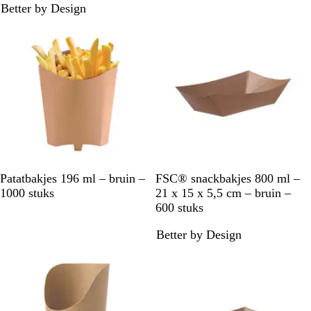
Better by Design
n
n
Niet op voorraad
B
B
Patatbakjes 196 ml – bruin –
FSC® snackbakjes 800 ml –
r
r
1000 stuks
21 x 15 x 5,5 cm – bruin –
u
u
600 stuks
i
i
Better by Design
n
n
Niet op voorraad
Niet op voorraad