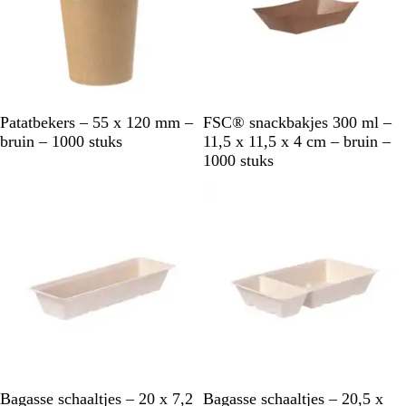
B
B
Patatbekers – 55 x 120 mm –
FSC® snackbakjes 300 ml –
r
r
bruin – 1000 stuks
11,5 x 11,5 x 4 cm – bruin –
u
u
1000 stuks
i
i
Niet op voorraad
Niet op voorraad
n
n
B
B
Bagasse schaaltjes – 20 x 7,2
Bagasse schaaltjes – 20,5 x