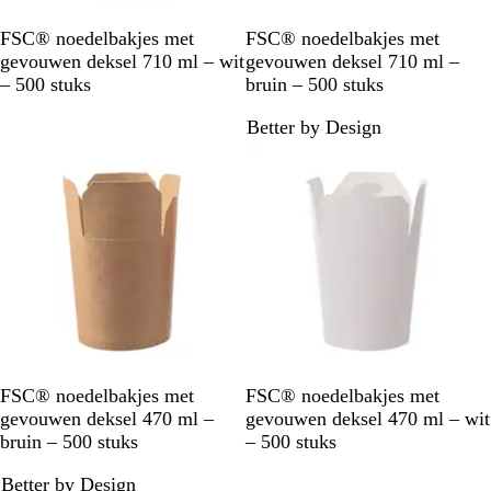
W
B
FSC® noedelbakjes met
FSC® noedelbakjes met
i
r
gevouwen deksel 710 ml – wit
gevouwen deksel 710 ml –
t
u
– 500 stuks
bruin – 500 stuks
i
Better by Design
n
B
W
FSC® noedelbakjes met
FSC® noedelbakjes met
r
i
gevouwen deksel 470 ml –
gevouwen deksel 470 ml – wit
u
t
bruin – 500 stuks
– 500 stuks
i
Better by Design
n