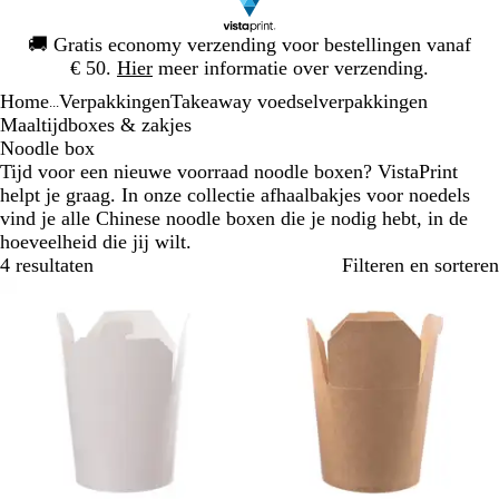
Dia
🚚
Gratis economy verzending voor bestellingen vanaf
1
€ 50.
Hier
meer informatie over verzending.
van
Home
Verpakkingen
Takeaway voedselverpakkingen
1
...
Maaltijdboxes & zakjes
Noodle box
Tijd voor een nieuwe voorraad noodle boxen? VistaPrint
helpt je graag. In onze collectie afhaalbakjes voor noedels
vind je alle Chinese noodle boxen die je nodig hebt, in de
hoeveelheid die jij wilt.
4 resultaten
Filteren en sorteren
Bestseller