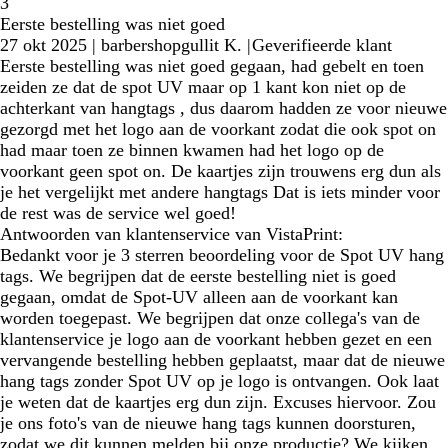
3
Eerste bestelling was niet goed
27 okt 2025
|
barbershopgullit K.
|
Geverifieerde klant
Eerste bestelling was niet goed gegaan, had gebelt en toen
zeiden ze dat de spot UV maar op 1 kant kon niet op de
achterkant van hangtags , dus daarom hadden ze voor nieuwe
gezorgd met het logo aan de voorkant zodat die ook spot on
had maar toen ze binnen kwamen had het logo op de
voorkant geen spot on. De kaartjes zijn trouwens erg dun als
je het vergelijkt met andere hangtags Dat is iets minder voor
de rest was de service wel goed!
Antwoorden van klantenservice van VistaPrint:
Bedankt voor je 3 sterren beoordeling voor de Spot UV hang
tags. We begrijpen dat de eerste bestelling niet is goed
gegaan, omdat de Spot-UV alleen aan de voorkant kan
worden toegepast. We begrijpen dat onze collega's van de
klantenservice je logo aan de voorkant hebben gezet en een
vervangende bestelling hebben geplaatst, maar dat de nieuwe
hang tags zonder Spot UV op je logo is ontvangen. Ook laat
je weten dat de kaartjes erg dun zijn. Excuses hiervoor. Zou
je ons foto's van de nieuwe hang tags kunnen doorsturen,
zodat we dit kunnen melden bij onze productie? We kijken