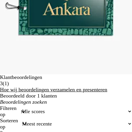
Klantbeoordelingen
1
3
(
1
)
klantbeoordelingen
Hoe wij beoordelingen verzamelen en presenteren
Beoordeeld door 1 klanten
Mijn
zoekopdrachten
Filteren
op
Sorteren
op