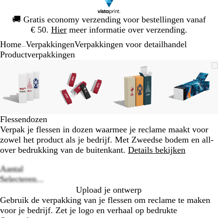
Dia
🚚
Gratis economy verzending voor bestellingen vanaf
1
€ 50.
Hier
meer informatie over verzending.
van
Home
Verpakkingen
Verpakkingen voor detailhandel
1
...
Productverpakkingen
Dia
Zoombare
Gezoomd
Gebruik
Klik
Zoombare
Gezoomd
Gebruik
Klik
Zoombare
Gezoomd
Gebruik
Klik
Zoomba
Gezoo
Gebrui
Klik
1
afbeelding
tot
plus-
om
afbeelding
tot
plus-
om
afbeelding
tot
plus-
om
afbeeld
tot
plus-
om
van
minimum
en
uit
minimum
en
uit
minimum
en
uit
minim
en
uit
4
mintoetsen
te
mintoetsen
te
mintoetsen
te
mintoet
te
om
vouwen
om
vouwen
om
vouwen
om
vouwen
te
te
te
te
Flessendozen
zoomen
zoomen
zoomen
zoomen
Verpak je flessen in dozen waarmee je reclame maakt voor
en
en
en
en
zowel het product als je bedrijf. Met Zweedse bodem en all-
pijltjestoetsen
pijltjestoetsen
pijltjestoetsen
pijltjes
over bedrukking van de buitenkant.
Details bekijken
om
om
om
om
te
te
te
te
Aantal
zwenken
zwenken
zwenken
zwenke
Loading
Selecteren...
options
Upload je ontwerp
Gebruik de verpakking van je flessen om reclame te maken
voor je bedrijf. Zet je logo en verhaal op bedrukte