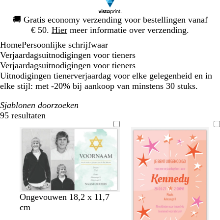
Dia
🚚
Gratis economy verzending voor bestellingen vanaf
1
€ 50.
Hier
meer informatie over verzending.
van
Home
Persoonlijke schrijfwaar
1
Verjaardagsuitnodigingen voor tieners
Verjaardagsuitnodigingen voor tieners
Uitnodigingen tienerverjaardag voor elke gelegenheid en in
elke stijl: met -20% bij aankoop van minstens 30 stuks.
Sjablonen doorzoeken
95 resultaten
Filters
w
w
Ongevouwen 18,2 x 11,7
i
i
cm
t
t