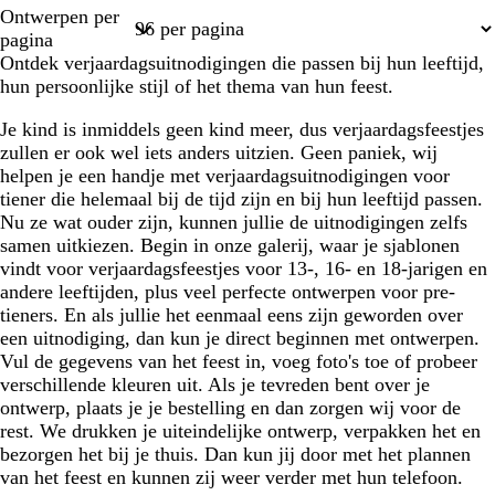
Pagina
Pagina
w
Ontwerpen per
t
u
1
2
pagina
o
Ontdek verjaardagsuitnodigingen die passen bij hun leeftijd,
i
hun persoonlijke stijl of het thema van hun feest.
s
e
Je kind is inmiddels geen kind meer, dus verjaardagsfeestjes
zullen er ook wel iets anders uitzien. Geen paniek, wij
helpen je een handje met verjaardagsuitnodigingen voor
tiener die helemaal bij de tijd zijn en bij hun leeftijd passen.
Nu ze wat ouder zijn, kunnen jullie de uitnodigingen zelfs
samen uitkiezen. Begin in onze galerij, waar je sjablonen
vindt voor verjaardagsfeestjes voor 13-, 16- en 18-jarigen en
andere leeftijden, plus veel perfecte ontwerpen voor pre-
tieners. En als jullie het eenmaal eens zijn geworden over
een uitnodiging, dan kun je direct beginnen met ontwerpen.
Vul de gegevens van het feest in, voeg foto's toe of probeer
verschillende kleuren uit. Als je tevreden bent over je
ontwerp, plaats je je bestelling en dan zorgen wij voor de
rest. We drukken je uiteindelijke ontwerp, verpakken het en
bezorgen het bij je thuis. Dan kun jij door met het plannen
van het feest en kunnen zij weer verder met hun telefoon.