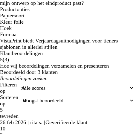
mijn ontwerp op het eindproduct past?
Productopties
Papiersoort
Kleur folie
Hoek
Formaat
VistaPrint biedt
Verjaardagsuitnodigingen voor tieners
sjablonen in allerlei stijlen
Klantbeoordelingen
3
5
(
3
)
klantbeoordelingen
Hoe wij beoordelingen verzamelen en presenteren
Beoordeeld door 3 klanten
Mijn
zoekopdrachten
Filteren
op
Sorteren
op
5
tevreden
26 feb 2026
|
rita s.
|
Geverifieerde klant
10