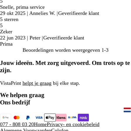
5
Snelle, prima service
29 okt 2025
|
Annelies W.
|
Geverifieerde klant
5 sterren
5
Zeker
22 jun 2023
|
Peter
|
Geverifieerde klant
Prima
Beoordelingen worden weergegeven
1-3
Jouw ideeën. Met zorg uitgevoerd. Om trots op te
zijn.
VistaPrint
helpt je graag
bij elke stap.
We helpen graag
Ons bedrijf
077 - 808 03 20
Home
Privacy- en cookiebeleid
Algemene Voorwaarden
Colofon