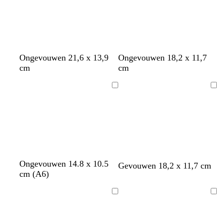
Ongevouwen 21,6 x 13,9
Ongevouwen 18,2 x 11,7
cm
cm
Bezig
Bezig
met
met
laden
laden
l
w
d
t
Ongevouwen 14.8 x 10.5
d
d
d
Gevouwen 18,2 x 11,7 cm
i
i
o
u
cm (A6)
o
o
o
c
t
n
r
n
n
n
h
k
q
k
k
k
Bezig
Bezig
t
e
u
e
e
e
met
met
g
r
o
r
r
r