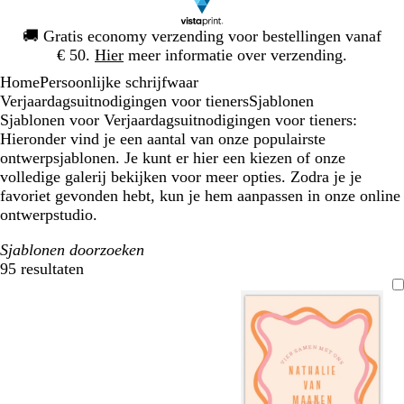
Dia
🚚
Gratis economy verzending voor bestellingen vanaf
1
€ 50.
Hier
meer informatie over verzending.
van
Home
Persoonlijke schrijfwaar
1
Verjaardagsuitnodigingen voor tieners
Sjablonen
Sjablonen voor Verjaardagsuitnodigingen voor tieners:
Hieronder vind je een aantal van onze populairste
ontwerpsjablonen. Je kunt er hier een kiezen of onze
volledige galerij bekijken voor meer opties. Zodra je je
favoriet gevonden hebt, kun je hem aanpassen in onze online
ontwerpstudio.
Sjablonen doorzoeken
95 resultaten
Filters