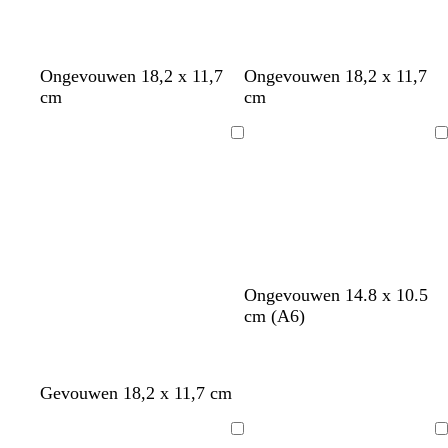
e
n
Ongevouwen 18,2 x 11,7
Ongevouwen 18,2 x 11,7
cm
cm
Bezig
Bezig
met
met
laden
laden
w
z
w
z
w
Ongevouwen 14.8 x 10.5
i
w
i
w
i
cm (A6)
t
a
t
a
t
r
r
t
t
d
z
w
d
t
Gevouwen 18,2 x 11,7 cm
o
w
i
o
u
n
a
t
n
r
Bezig
Bezig