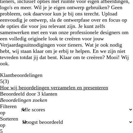
tieners, inclusief opties met ruimte voor eigen afbeeldingen,
logo's en meer. Wil je je eigen ontwerp gebruiken? Geen
probleem, ook daarvoor kun je bij ons terecht. Upload
eenvoudig je ontwerp, sla de ontwerpfase over en focus op
de opties die voor jou relevant zijn. Je kunt zelfs
samenwerken met een van onze professionele designers om
een volledig originele look te creëren voor jouw
Verjaardagsuitnodigingen voor tieners. Wat je ook nodig
hebt, wij staan klaar om je erbij te helpen. En we zijn niet
tevreden totdat jij dat bent. Klaar om te creëren? Mooi! Wij
ook.
Klantbeoordelingen
3
5
(
3
)
klantbeoordelingen
Hoe wij beoordelingen verzamelen en presenteren
Beoordeeld door 3 klanten
Mijn
zoekopdrachten
Filteren
op
Sorteren
op
5