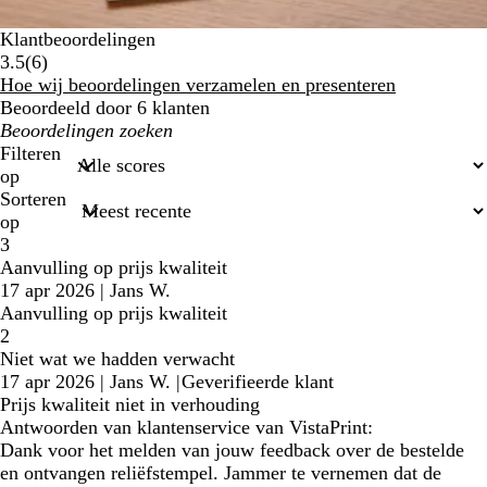
Klantbeoordelingen
6
3.5
(
6
)
klantbeoordelingen
Hoe wij beoordelingen verzamelen en presenteren
Beoordeeld door 6 klanten
Mijn
zoekopdrachten
Filteren
op
Sorteren
op
3
Aanvulling op prijs kwaliteit
17 apr 2026
|
Jans W.
Aanvulling op prijs kwaliteit
2
Niet wat we hadden verwacht
17 apr 2026
|
Jans W.
|
Geverifieerde klant
Prijs kwaliteit niet in verhouding
Antwoorden van klantenservice van VistaPrint:
Dank voor het melden van jouw feedback over de bestelde
en ontvangen reliëfstempel. Jammer te vernemen dat de