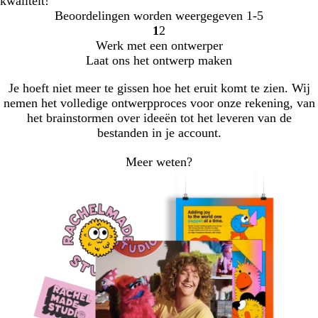
kwaliteit!
Beoordelingen worden weergegeven
1-5
1
2
Naar
Naar
Werk met een ontwerper
pagina
pagina
Laat ons het ontwerp maken
Je hoeft niet meer te gissen hoe het eruit komt te zien. Wij
nemen het volledige ontwerpproces voor onze rekening, van
het brainstormen over ideeën tot het leveren van de
bestanden in je account.
Meer weten?