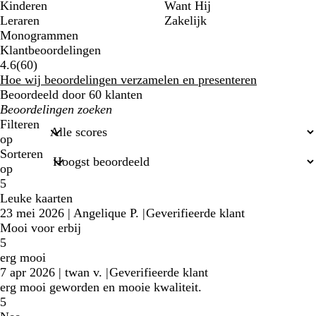
Kinderen
Want Hij
Leraren
Zakelijk
Monogrammen
Klantbeoordelingen
60
4.6
(
60
)
klantbeoordelingen
Hoe wij beoordelingen verzamelen en presenteren
Beoordeeld door 60 klanten
Mijn
zoekopdrachten
Filteren
op
Sorteren
op
5
Leuke kaarten
23 mei 2026
|
Angelique P.
|
Geverifieerde klant
Mooi voor erbij
5
erg mooi
7 apr 2026
|
twan v.
|
Geverifieerde klant
erg mooi geworden en mooie kwaliteit.
5