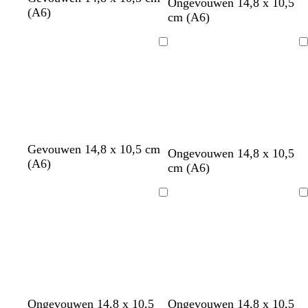
Ongevouwen 14,8 x 10,5
(A6)
cm (A6)
Bezig
Bezig
met
met
laden
laden
l
w
Gevouwen 14,8 x 10,5 cm
r
r
t
m
Ongevouwen 14,8 x 10,5
i
i
(A6)
o
o
u
a
cm (A6)
c
t
o
z
r
u
h
d
e
q
v
Bezig
Bezig
t
u
e
met
met
r
o
laden
laden
o
i
z
s
e
e
Ongevouwen 14,8 x 10,5
Ongevouwen 14,8 x 10,5