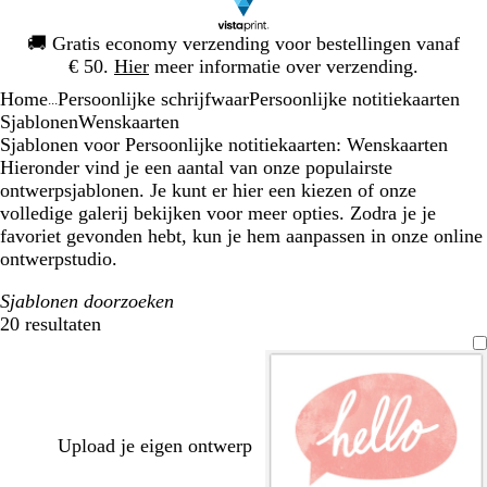
Dia
🚚
Gratis economy verzending voor bestellingen vanaf
1
€ 50.
Hier
meer informatie over verzending.
van
Home
Persoonlijke schrijfwaar
Persoonlijke notitiekaarten
1
...
Sjablonen
Wenskaarten
Sjablonen voor Persoonlijke notitiekaarten: Wenskaarten
Hieronder vind je een aantal van onze populairste
ontwerpsjablonen. Je kunt er hier een kiezen of onze
volledige galerij bekijken voor meer opties. Zodra je je
favoriet gevonden hebt, kun je hem aanpassen in onze online
ontwerpstudio.
Sjablonen doorzoeken
20 resultaten
Filters
Upload je eigen ontwerp