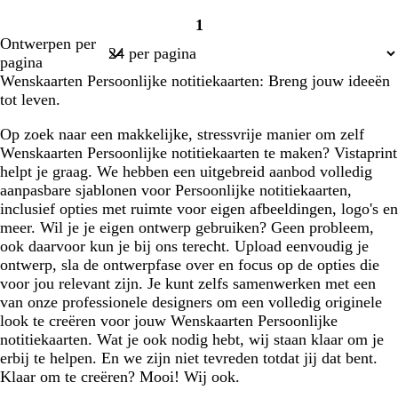
i
è
c
c
1
g
m
h
h
Pagina
Ontwerpen per
e
e
t
t
1
pagina
b
r
Wenskaarten Persoonlijke notitiekaarten: Breng jouw ideeën
l
o
tot leven.
a
z
u
e
Op zoek naar een makkelijke, stressvrije manier om zelf
w
Wenskaarten Persoonlijke notitiekaarten te maken? Vistaprint
helpt je graag. We hebben een uitgebreid aanbod volledig
aanpasbare sjablonen voor Persoonlijke notitiekaarten,
inclusief opties met ruimte voor eigen afbeeldingen, logo's en
meer. Wil je je eigen ontwerp gebruiken? Geen probleem,
ook daarvoor kun je bij ons terecht. Upload eenvoudig je
ontwerp, sla de ontwerpfase over en focus op de opties die
voor jou relevant zijn. Je kunt zelfs samenwerken met een
van onze professionele designers om een volledig originele
look te creëren voor jouw Wenskaarten Persoonlijke
notitiekaarten. Wat je ook nodig hebt, wij staan klaar om je
erbij te helpen. En we zijn niet tevreden totdat jij dat bent.
Klaar om te creëren? Mooi! Wij ook.