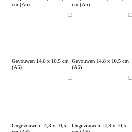
cm (A6)
cm (A6)
Bezig
Bezig
met
met
laden
laden
d
z
l
s
Gevouwen 14,8 x 10,5 cm
Gevouwen 14,8 x 10,5 cm
o
w
i
m
(A6)
(A6)
n
a
c
a
k
r
h
r
Bezig
Bezig
e
t
t
a
met
met
r
r
g
laden
laden
b
o
d
l
z
a
e
u
w
w
w
w
w
Ongevouwen 14,8 x 10,5
Ongevouwen 14,8 x 10,5
i
i
i
i
cm (A6)
cm (A6)