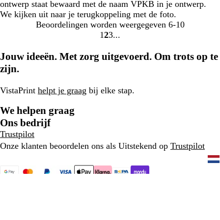
ontwerp staat bewaard met de naam VPKB in je ontwerp.
We kijken uit naar je terugkoppeling met de foto.
Beoordelingen worden weergegeven
6-10
1
2
3
ga
ga
ga
naar
naar
naar
Jouw ideeën. Met zorg uitgevoerd. Om trots op te
pagina
pagina
pagina
zijn.
1
2
3
VistaPrint
helpt je graag
bij elke stap.
We helpen graag
Ons bedrijf
Trustpilot
Onze klanten beoordelen ons als Uitstekend op
Trustpilot
077 - 808 03 20
Home
Privacy- en cookiebeleid
Algemene Voorwaarden
Colofon
Een CIMPRESS-bedrijf
© 2001-2026 VistaPrint. Alle
rechten voorbehouden.