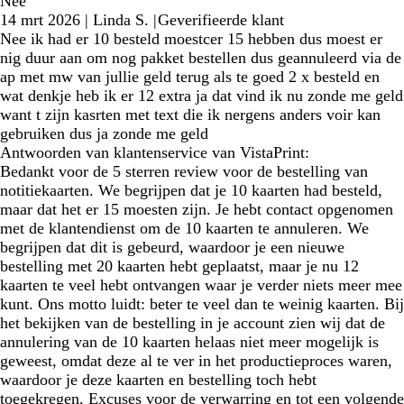
Nee
14 mrt 2026
|
Linda S.
|
Geverifieerde klant
Nee ik had er 10 besteld moestcer 15 hebben dus moest er
nig duur aan om nog pakket bestellen dus geannuleerd via de
ap met mw van jullie geld terug als te goed 2 x besteld en
wat denkje heb ik er 12 extra ja dat vind ik nu zonde me geld
want t zijn kasrten met text die ik nergens anders voir kan
gebruiken dus ja zonde me geld
Antwoorden van klantenservice van VistaPrint:
Bedankt voor de 5 sterren review voor de bestelling van
notitiekaarten. We begrijpen dat je 10 kaarten had besteld,
maar dat het er 15 moesten zijn. Je hebt contact opgenomen
met de klantendienst om de 10 kaarten te annuleren. We
begrijpen dat dit is gebeurd, waardoor je een nieuwe
bestelling met 20 kaarten hebt geplaatst, maar je nu 12
kaarten te veel hebt ontvangen waar je verder niets meer mee
kunt. Ons motto luidt: beter te veel dan te weinig kaarten. Bij
het bekijken van de bestelling in je account zien wij dat de
annulering van de 10 kaarten helaas niet meer mogelijk is
geweest, omdat deze al te ver in het productieproces waren,
waardoor je deze kaarten en bestelling toch hebt
toegekregen. Excuses voor de verwarring en tot een volgende