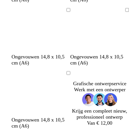
t
t
t
t
Bezig
Bezig
met
met
laden
laden
b
s
o
r
Ongevouwen 14,8 x 10,5
Ongevouwen 14,8 x 10,5
l
t
r
o
cm (A6)
cm (A6)
a
a
a
o
u
a
n
d
Bezig
w
l
j
met
Grafische ontwerpservice
e
laden
Werk met een ontwerper
Krijg een compleet nieuw,
professioneel ontwerp
b
c
l
l
Ongevouwen 14,8 x 10,5
Van € 12,00
e
r
i
i
cm (A6)