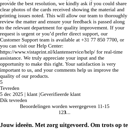
provide the best resolution, we kindly ask if you could share
clear photos of the cards received showing the material and
printing issues noted. This will allow our team to thoroughly
review the matter and ensure your feedback is passed along
to the relevant department for quality improvement. If your
request is urgent or you’d prefer direct support, our
Customer Support team is available at +31 77 850 7700, or
you can visit our Help Center:
https://www.vistaprint.nl/klantenservice/help/ for real‑time
assistance. We truly appreciate your input and the
opportunity to make this right. Your satisfaction is very
important to us, and your comments help us improve the
quality of our products.
5
Tevreden
5 dec 2025
|
klant
|
Geverifieerde klant
Dik tevreden
Beoordelingen worden weergegeven
11-15
1
2
3
Naar
Naar
Naar
pagina
pagina
pagina
Jouw ideeën. Met zorg uitgevoerd. Om trots op te