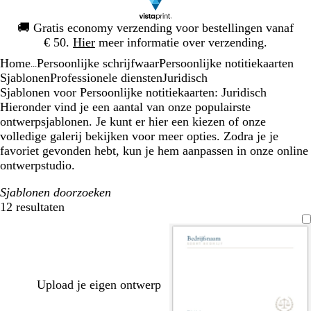
Dia
🚚
Gratis economy verzending voor bestellingen vanaf
1
€ 50.
Hier
meer informatie over verzending.
van
Home
Persoonlijke schrijfwaar
Persoonlijke notitiekaarten
1
...
Sjablonen
Professionele diensten
Juridisch
Sjablonen voor Persoonlijke notitiekaarten: Juridisch
Hieronder vind je een aantal van onze populairste
ontwerpsjablonen. Je kunt er hier een kiezen of onze
volledige galerij bekijken voor meer opties. Zodra je je
favoriet gevonden hebt, kun je hem aanpassen in onze online
ontwerpstudio.
Sjablonen doorzoeken
12 resultaten
Filters
Upload je eigen ontwerp