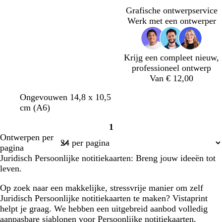
Grafische ontwerpservice
Werk met een ontwerper
Krijg een compleet nieuw,
professioneel ontwerp
Van € 12,00
b
d
l
g
o
l
b
b
Ongevouwen 14,8 x 10,5
r
o
i
r
l
i
e
r
cm (A6)
u
n
c
i
i
c
i
u
1
i
k
h
j
j
h
g
i
Pagina
Ontwerpen per
n
e
t
s
f
t
e
n
1
pagina
r
b
g
b
Juridisch Persoonlijke notitiekaarten: Breng jouw ideeën tot
b
l
r
l
leven.
l
a
o
a
a
u
e
u
Op zoek naar een makkelijke, stressvrije manier om zelf
u
w
n
w
Juridisch Persoonlijke notitiekaarten te maken? Vistaprint
w
helpt je graag. We hebben een uitgebreid aanbod volledig
aanpasbare sjablonen voor Persoonlijke notitiekaarten,