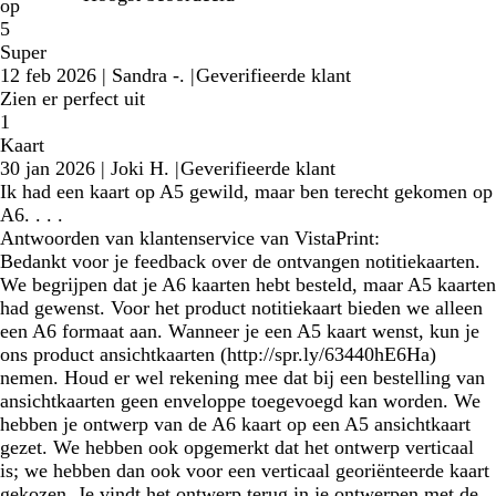
op
5
Super
12 feb 2026
|
Sandra -.
|
Geverifieerde klant
Zien er perfect uit
1
Kaart
30 jan 2026
|
Joki H.
|
Geverifieerde klant
Ik had een kaart op A5 gewild, maar ben terecht gekomen op
A6. . . .
Antwoorden van klantenservice van VistaPrint:
Bedankt voor je feedback over de ontvangen notitiekaarten.
We begrijpen dat je A6 kaarten hebt besteld, maar A5 kaarten
had gewenst. Voor het product notitiekaart bieden we alleen
een A6 formaat aan. Wanneer je een A5 kaart wenst, kun je
ons product ansichtkaarten (http://spr.ly/63440hE6Ha)
nemen. Houd er wel rekening mee dat bij een bestelling van
ansichtkaarten geen enveloppe toegevoegd kan worden. We
hebben je ontwerp van de A6 kaart op een A5 ansichtkaart
gezet. We hebben ook opgemerkt dat het ontwerp verticaal
is; we hebben dan ook voor een verticaal georiënteerde kaart
gekozen. Je vindt het ontwerp terug in je ontwerpen met de