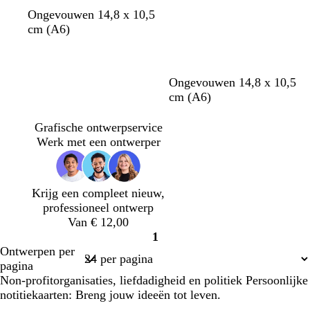
r
r
z
t
z
r
o
d
Ongevouwen 14,8 x 10,5
o
o
a
e
a
o
r
o
cm (A6)
e
e
l
r
l
o
a
n
n
n
m
r
m
d
n
k
a
j
e
b
d
l
g
o
l
b
b
Ongevouwen 14,8 x 10,5
c
e
r
r
o
i
r
l
i
e
r
cm (A6)
o
b
u
n
c
i
i
c
i
u
t
r
i
k
h
j
j
h
g
i
Grafische ontwerpservice
t
u
n
e
t
s
f
t
e
n
Werk met een ontwerper
a
i
r
b
g
b
n
b
l
r
l
l
a
o
a
Krijg een compleet nieuw,
a
u
e
u
professioneel ontwerp
u
w
n
w
Van € 12,00
w
1
Pagina
Ontwerpen per
1
pagina
Non-profitorganisaties, liefdadigheid en politiek Persoonlijke
notitiekaarten: Breng jouw ideeën tot leven.