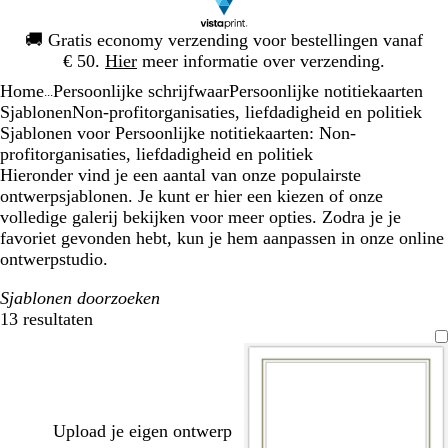
Dia
🚚
Gratis economy verzending voor bestellingen vanaf
1
€ 50.
Hier
meer informatie over verzending.
van
Home
Persoonlijke schrijfwaar
Persoonlijke notitiekaarten
1
...
Sjablonen
Non-profitorganisaties, liefdadigheid en politiek
Sjablonen voor Persoonlijke notitiekaarten: Non-
profitorganisaties, liefdadigheid en politiek
Hieronder vind je een aantal van onze populairste
ontwerpsjablonen. Je kunt er hier een kiezen of onze
volledige galerij bekijken voor meer opties. Zodra je je
favoriet gevonden hebt, kun je hem aanpassen in onze online
ontwerpstudio.
Sjablonen doorzoeken
13 resultaten
Filters
Upload je eigen ontwerp