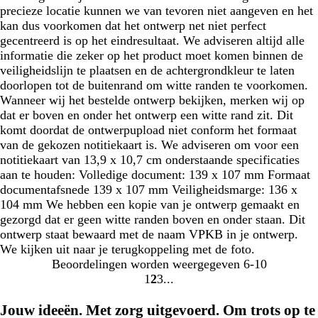
precieze locatie kunnen we van tevoren niet aangeven en het
kan dus voorkomen dat het ontwerp net niet perfect
gecentreerd is op het eindresultaat. We adviseren altijd alle
informatie die zeker op het product moet komen binnen de
veiligheidslijn te plaatsen en de achtergrondkleur te laten
doorlopen tot de buitenrand om witte randen te voorkomen.
Wanneer wij het bestelde ontwerp bekijken, merken wij op
dat er boven en onder het ontwerp een witte rand zit. Dit
komt doordat de ontwerpupload niet conform het formaat
van de gekozen notitiekaart is. We adviseren om voor een
notitiekaart van 13,9 x 10,7 cm onderstaande specificaties
aan te houden: Volledige document: 139 x 107 mm Formaat
documentafsnede 139 x 107 mm Veiligheidsmarge: 136 x
104 mm We hebben een kopie van je ontwerp gemaakt en
gezorgd dat er geen witte randen boven en onder staan. Dit
ontwerp staat bewaard met de naam VPKB in je ontwerp.
We kijken uit naar je terugkoppeling met de foto.
Beoordelingen worden weergegeven
6-10
1
2
3
Naar
Naar
Naar
pagina
pagina
pagina
Jouw ideeën. Met zorg uitgevoerd. Om trots op te