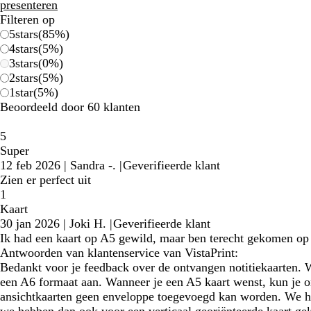
presenteren
Filteren op
5
stars
(
85
%)
4
stars
(
5
%)
3
stars
(
0
%)
2
stars
(
5
%)
1
star
(
5
%)
Beoordeeld door 60 klanten
5
Super
12 feb 2026
|
Sandra -.
|
Geverifieerde klant
Zien er perfect uit
1
Kaart
30 jan 2026
|
Joki H.
|
Geverifieerde klant
Ik had een kaart op A5 gewild, maar ben terecht gekomen op A
Antwoorden van klantenservice van VistaPrint:
Bedankt voor je feedback over de ontvangen notitiekaarten. W
een A6 formaat aan. Wanneer je een A5 kaart wenst, kun je o
ansichtkaarten geen enveloppe toegevoegd kan worden. We he