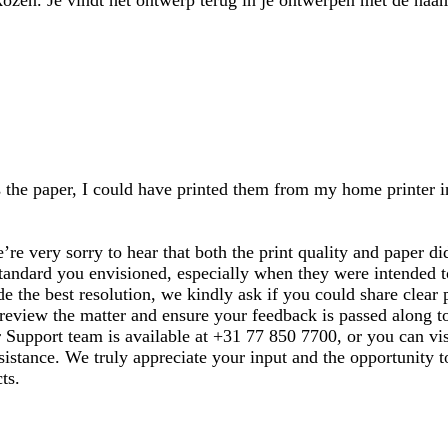
kozen. Je vindt het ontwerp terug in je ontwerpen met de na
is the paper, I could have printed them from my home printer i
re very sorry to hear that both the print quality and paper 
standard you envisioned, especially when they were intended to 
de the best resolution, we kindly ask if you could share clear
 review the matter and ensure your feedback is passed along t
r Support team is available at +31 77 850 7700, or you can vi
sistance. We truly appreciate your input and the opportunity to
ts.