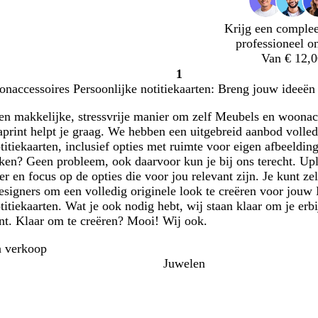
Krijg een complee
professioneel o
Van € 12,0
1
Pagina
naccessoires Persoonlijke notitiekaarten: Breng jouw ideeën 
1
en makkelijke, stressvrije manier om zelf Meubels en woonacc
aprint helpt je graag. We hebben een uitgebreid aanbod volle
titiekaarten, inclusief opties met ruimte voor eigen afbeelding
ken? Geen probleem, ook daarvoor kun je bij ons terecht. Upl
r en focus op de opties die voor jou relevant zijn. Je kunt 
designers om een volledig originele look te creëren voor jou
titiekaarten. Wat je ook nodig hebt, wij staan klaar om je erbi
bent. Klaar om te creëren? Mooi! Wij ook.
n verkoop
Juwelen