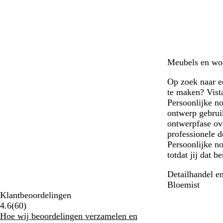
c
e
r
o
b
t
r
t
u
a
i
n
Meubels en woo
Op zoek naar e
te maken? Vist
Persoonlijke no
ontwerp gebrui
ontwerpfase ove
professionele 
Persoonlijke no
totdat jij dat 
Detailhandel e
Bloemist
Klantbeoordelingen
60
4.6
(
60
)
klantbeoordelingen
Hoe wij beoordelingen verzamelen en