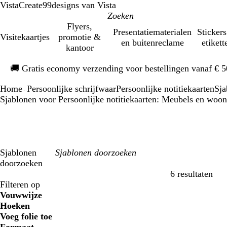
VistaCreate
99designs van Vista
Flyers,
Presentatiematerialen
Stickers
Visitekaartjes
promotie &
en buitenreclame
etikett
kantoor
Dia
🚚
Gratis economy verzending voor bestellingen vanaf € 
1
van
Home
Persoonlijke schrijfwaar
Persoonlijke notitiekaarten
Sja
1
...
Sjablonen voor Persoonlijke notitiekaarten: Meubels en woon
Sjablonen
doorzoeken
6 resultaten
Filters
Filteren op
Vouwwijze
Hoeken
Voeg folie toe