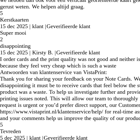
we hebben dan ook voor een verticaal georiënteerde kaart ge
gerust weten. We helpen altijd graag.
5
Kerstkaarten
15 dec 2025
|
klant
|
Geverifieerde klant
Super mooi
2
disappointing
15 dec 2025
|
Kirsty B.
|
Geverifieerde klant
I order cards and the print quality was not good and neither 
because they feel very cheap which is such a waste
Antwoorden van klantenservice van VistaPrint:
Thank you for sharing your feedback on your Note Cards. We’
disappointing it must be to receive cards that feel below the 
product was a waste. To help us investigate further and provi
printing issues noted. This will allow our team to thoroughly
request is urgent or you’d prefer direct support, our Custome
https://www.vistaprint.nl/klantenservice/help/ for real‑time as
and your comments help us improve the quality of our produc
5
Tevreden
5 dec 2025
|
klant
|
Geverifieerde klant