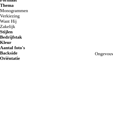
Formaat
Thema
Monogrammen
Verkiezing
Want Hij
Zakelijk
Stijlen
Bedrijfstak
Kleur
Aantal foto's
Backside
l
b
b
Ongevouw
Oriëntatie
i
e
e
c
i
i
h
g
g
t
e
e
r
o
z
e