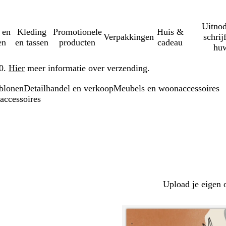
Uitnod
 en
Kleding
Promotionele
Huis &
Verpakkingen
schrij
en
en tassen
producten
cadeau
huw
50.
Hier
meer informatie over verzending.
blonen
Detailhandel en verkoop
Meubels en woonaccessoires
accessoires
Upload je eigen 