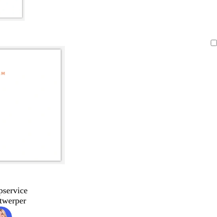
pservice
twerper